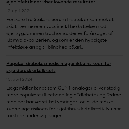
øjeninfektioner viser lovende resultater
12. april 2024
Forskere fra Statens Serum Institut er kommet et
skidt nærmere en vaccine til beskyttelse mod
øjensygdommen trachoma, der er forårsaget af
klamydia-bakterien, og som er den hyppigste
infektiøse årsag til blindhed p&ari...
Populær diabetesmedicin øger ikke risikoen for
skjoldbruskkirtelkræft
10. april 2024
Lægemidler kendt som GLP-1-analoger bliver stadig
mere populære til behandling af diabetes og fedme,
men der har været bekymringer for, at de måske
kunne øge risikoen for skjoldbruskkirtelkræft. Nu har
forskere undersøgt sagen.