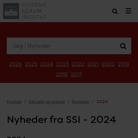
Søg i Nyheder
2026
2025
2024
2023
2022
2021
2020
2019
2018
2017
Forside
Aktuelt og presse
Nyheder
2024
Nyheder fra SSI - 2024