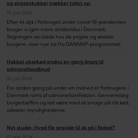
og streptokokker trækker tallet op
10. juni 2024
Efter et dyk i forbruget under covid-19-pandemien
bruger vi igen mere antibiotika i Danmark.
Stigningen ses både hos de yngste og ældste
borgere, viser nye tal fra DANMAP-programmet.
Hakket oksekød endnu en gang årsag til
salmonellaudbrud
10. juni 2024
For anden gang på under en måned er forbrugere i
Danmark ramt af salmonellainfektion. Gennemsteg
burgerbøffen og lad være med at smage på råt kød,
advarer myndighederne.
Nyt studie: Hvad får gravide til at gå i fødsel?
17. maj 2024