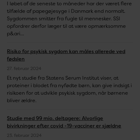
I løbet af de seneste to måneder har der været flere
tilfælde af papegøjesyge i Danmark end normalt.
Sygdommen smitter fra fugle til mennesker. SSI
opfordrer derfor læger til at være opmærksomme
p&ari...
Risiko for psykisk sygdom kan måles allerede ved
fødslen
27. februar 2024
Et nyt studie fra Statens Serum Institut viser, at
proteiner i blodet fra nyfødte børn, kan give indsigt i
risikoen for at udvikle psykisk sygdom, når børnene
bliver ældre.
Studie med 99 mio. deltagere: Alvorlige
bivirkninger efter covid -19-vacciner er sjældne
23. februar 2024