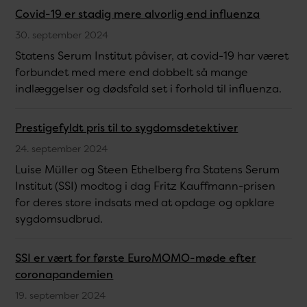
Covid-19 er stadig mere alvorlig end influenza
30. september 2024
Statens Serum Institut påviser, at covid-19 har været
forbundet med mere end dobbelt så mange
indlæggelser og dødsfald set i forhold til influenza.
Prestigefyldt pris til to sygdomsdetektiver
24. september 2024
Luise Müller og Steen Ethelberg fra Statens Serum
Institut (SSI) modtog i dag Fritz Kauffmann-prisen
for deres store indsats med at opdage og opklare
sygdomsudbrud.
SSI er vært for første EuroMOMO-møde efter
coronapandemien
19. september 2024