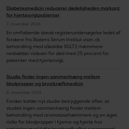
Diabetesmedicin reducerer dødeligheden markant
for hjertesvigtpatienter
7. november 2024
En omfattende dansk registerundersøgelse ledet af
forskere fra Statens Serum Institut viser, at
behandling med såkaldte SGLT2-hæmmere
nedsætter risikoen for død med 25 procent for
patienter med hjertesvigt.
Studie finder ingen sammenhæng mellem
blodpropper og brystkræftmedicin
6. november 2024
Forsker kalder nyt studie betryggende efter, at
studiet ingen sammenhæng finder mellem
behandling med aromatasehæmmere og en øget
risiko for blodpropper i hjerne og hjerte hos
patienter med tidlig brystkræft efter overgangsal...