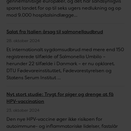
gennemsnitlige europæer, og det har sandsynligvis
sparet landet for op til seks ugers nedlukning og op
mod 9.000 hospitalsindlægge...
Salat fra Italien årsag til salmonellaudbrud
28. oktober 2024
Et internationalt sygdomsudbrud med mere end 150
registrerede tilfælde af Salmonella Umbilo –
herunder 22 tilfælde i Danmark – er nu opklaret.
DTU Fødevareinstituttet, Fødevarestyrelsen og
Statens Serum Institut ...
Nyt stort studie: Trygt for piger og drenge at få
HPV-vaccination
23. oktober 2024
Den nye HPV-vaccine øger ikke risikoen for
autoimmune- og inflammatoriske lidelser, fastslår