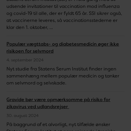
udsende invitationer til vaccination mod influenza
og covid-19 til alle, der er fyldt 65 år. SSI sikrer også,
at vaccinerne leveres, så vaccinationsstederne er
klar den 1. oktober, ...
Populær vægttabs- og diabetesmedicin øger ikke
risikoen for selvmord
4. september 2024
Nyt studie fra Statens Serum Institut finder ingen
sammenhæng mellem populær medicin og tanker
om selvmord og selvskade.
Gravide bør være opmærksomme på risiko for
zikavirus ved udlandsrejser
30. august 2024
På baggrund af et alvorligt, nyt tilfælde ønsker