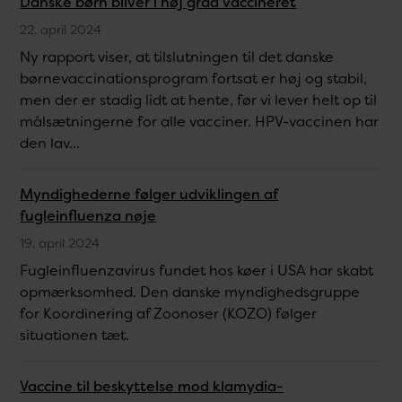
Danske børn bliver i høj grad vaccineret
22. april 2024
Ny rapport viser, at tilslutningen til det danske
børnevaccinationsprogram fortsat er høj og stabil,
men der er stadig lidt at hente, før vi lever helt op til
målsætningerne for alle vacciner. HPV-vaccinen har
den lav...
Myndighederne følger udviklingen af
fugleinfluenza nøje
19. april 2024
Fugleinfluenzavirus fundet hos køer i USA har skabt
opmærksomhed. Den danske myndighedsgruppe
for Koordinering af Zoonoser (KOZO) følger
situationen tæt.
Vaccine til beskyttelse mod klamydia-