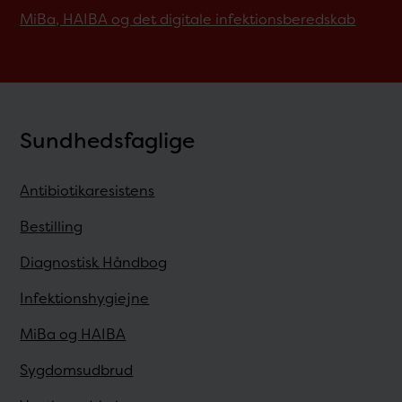
MiBa, HAIBA og det digitale infektionsberedskab
Sundhedsfaglige
Antibiotikaresistens
Bestilling
Diagnostisk Håndbog
Infektionshygiejne
MiBa og HAIBA
Sygdomsudbrud