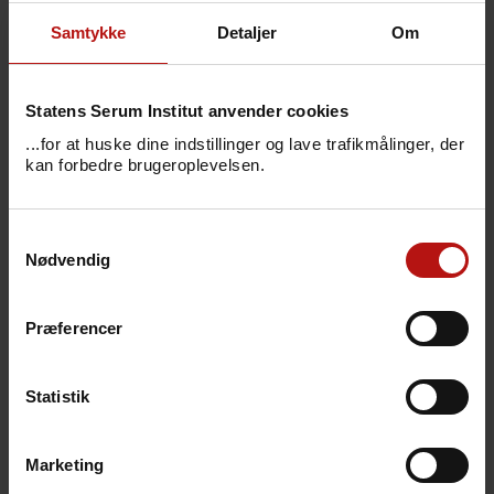
The BMJ
.
Samtykke
Detaljer
Om
Statens Serum Institut anvender cookies
...for at huske dine indstillinger og lave trafikmålinger, der
FAKTA
kan forbedre brugeroplevelsen.
Cirka 66.000 danskere lever med
hjertesvigt (hjerteforeningen.dk).
Samtykkevalg
Omkring 11.000 nye tilfælde
Nødvendig
diagnosticeres årligt i Danmark
(hjerteforeningen.dk).
Præferencer
82 ud af 100 patienter er stadig i live
fem år efter, de der har fået
konstateret hjertesvigt
Statistik
(hjerteforeningen.dk).
Den nye undersøgelse konstaterer,
Marketing
at såkaldte SGLT2-hæmmere