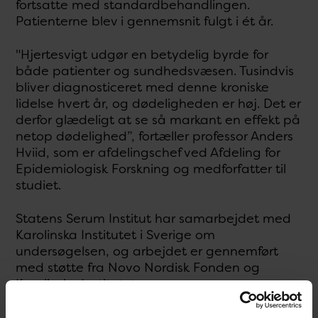
fortsatte med standardbehandlingen.
Patienterne blev i gennemsnit fulgt i ét år.
"Hjertesvigt udgør en betydelig byrde for
både patienter og sundhedsvæsen. Tusindvis
bliver diagnosticeret med denne kroniske
lidelse hvert år, og dødeligheden er høj. Det er
derfor glædeligt at se så markant en effekt på
netop dødelighed”, fortæller professor Anders
Hviid, som er afdelingschef ved Afdeling for
Epidemiologisk Forskning og medforfatter til
studiet.
Statens Serum Institut har samarbejdet med
Karolinska Institutet i Sverige om
undersøgelsen, og arbejdet er gennemført
med støtte fra Novo Nordisk Fonden og
Karolinska Institutet.
Læs mere om studiet i det medicinske tidsskrift