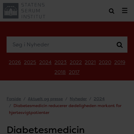
Søg i Nyheder
2026
2025
2024
2023
2022
2021
2020
2019
2018
2017
Forside
Aktuelt og presse
Nyheder
2024
Diabetesmedicin reducerer dødeligheden markant for
hjertesvigtpatienter
Diabetesmedicin