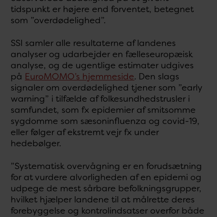
tidspunkt er højere end forventet, betegnet
som ”overdødelighed”.
SSI samler alle resultaterne af landenes
analyser og udarbejder en fælleseuropæisk
analyse, og de ugentlige estimater udgives
på
EuroMOMO’s hjemmeside
. Den slags
signaler om overdødelighed tjener som ”early
warning” i tilfælde af folkesundhedstrusler i
samfundet, som fx epidemier af smitsomme
sygdomme som sæsoninfluenza og covid-19,
eller følger af ekstremt vejr fx under
hedebølger.
”Systematisk overvågning er en forudsætning
for at vurdere alvorligheden af en epidemi og
udpege de mest sårbare befolkningsgrupper,
hvilket hjælper landene til at målrette deres
forebyggelse og kontrolindsatser overfor både