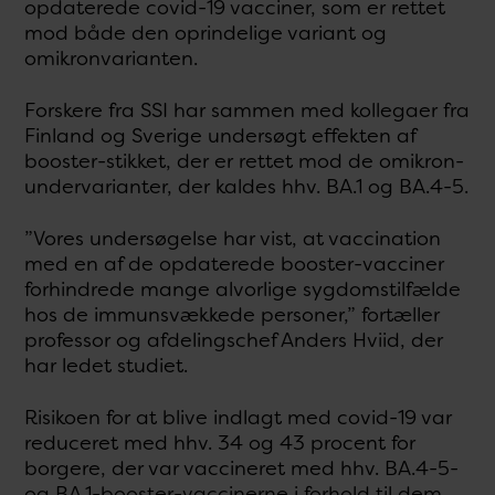
opdaterede covid-19 vacciner, som er rettet
mod både den oprindelige variant og
omikronvarianten.
Forskere fra SSI har sammen med kollegaer fra
Finland og Sverige undersøgt effekten af
booster-stikket, der er rettet mod de omikron-
undervarianter, der kaldes hhv. BA.1 og BA.4-5.
”Vores undersøgelse har vist, at vaccination
med en af de opdaterede booster-vacciner
forhindrede mange alvorlige sygdomstilfælde
hos de immunsvækkede personer,” fortæller
professor og afdelingschef Anders Hviid, der
har ledet studiet.
Risikoen for at blive indlagt med covid-19 var
reduceret med hhv. 34 og 43 procent for
borgere, der var vaccineret med hhv. BA.4-5-
og BA.1-booster-vaccinerne i forhold til dem,