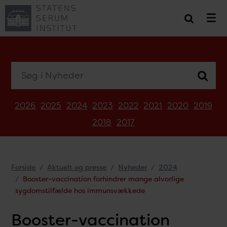
Søg i Nyheder
2026
2025
2024
2023
2022
2021
2020
2019
2018
2017
Forside
Aktuelt og presse
Nyheder
2024
Booster-vaccination forhindrer mange alvorlige
sygdomstilfælde hos immunsvækkede
Booster-vaccination