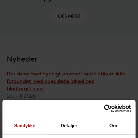
LÆS MERE
Nyheder
Resistens mod hyppigt anvendt antibiotikum ikke
forbundet med øget dødelighed ved
blodforgiftning
23. juli 2026
Nyt studie: Ældre fik oftere covid-19, når deres
børnebørn havde fødselsdag
Samtykke
Detaljer
Om
16. juli 2026