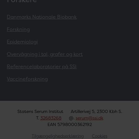
Danmarks Nationale Biobank
Forskning
Epidemiologi
Overvågning i tal, grafer og kort
Referencelaboratorier på SSI
Vaccineforskning
Statens Serum Institut
Artillerivej 5, 2300 Kbh S.
T.
32683268
@.
serum@ssi.dk
EAN 5798000362192
Tilgængelighedserklæring
Cookies