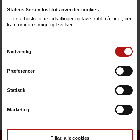
Høj sommervarme giver flere havbakterier, men de
Statens Serum Institut anvender cookies
fleste kan trygt bade i havet
...for at huske dine indstillinger og lave trafikmålinger, der
13. juli 2026
kan forbedre brugeroplevelsen.
Anbefalingerne om TBE-vaccination er uændrede i
Samtykkevalg
flåtsæsonen
Nødvendig
9. juli 2026
Præferencer
Lucernespirer kobles til europæisk
salmonellaudbrud
2. juli 2026
Statistik
FLERE NYHEDER
Marketing
Tillad alle cookies