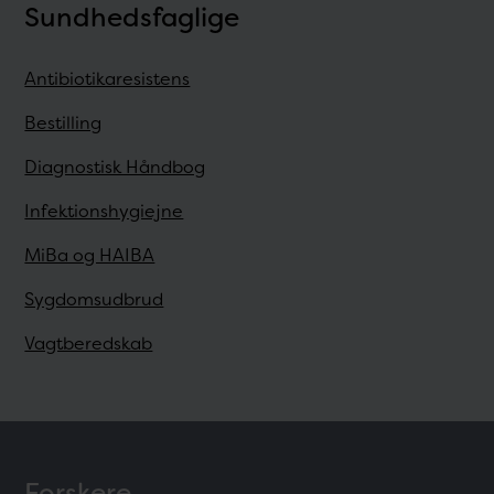
Sundhedsfaglige
Antibiotikaresistens
Bestilling
Diagnostisk Håndbog
Infektionshygiejne
MiBa og HAIBA
Sygdomsudbrud
Vagtberedskab
Forskere