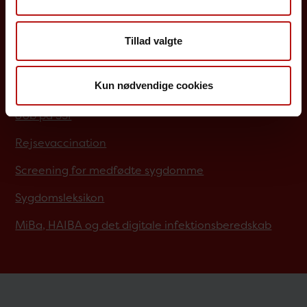
Borgere
Tillad valgte
Det danske børnevaccinationsprogram
Kun nødvendige cookies
Influenzavaccination
Job på SSI
Rejsevaccination
Screening for medfødte sygdomme
Sygdomsleksikon
MiBa, HAIBA og det digitale infektionsberedskab