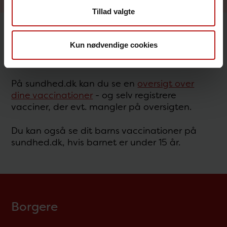
Tillad valgte
Kun nødvendige cookies
Dine vaccinationer på sundhed.dk
På sundhed.dk kan du se en
oversigt over
dine vaccinationer
- og selv registrere
vacciner, der evt. mangler på oversigten.
Du kan også se dit barns vaccinationer på
sundhed.dk, hvis barnet er under 15 år.
Borgere