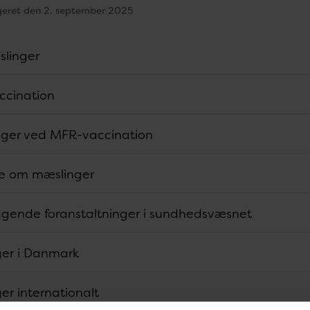
geret den 2. september 2025
linger
cination
inger ved MFR-vaccination
e om mæslinger
gende foranstaltninger i sundhedsvæsnet
er i Danmark
er internationalt