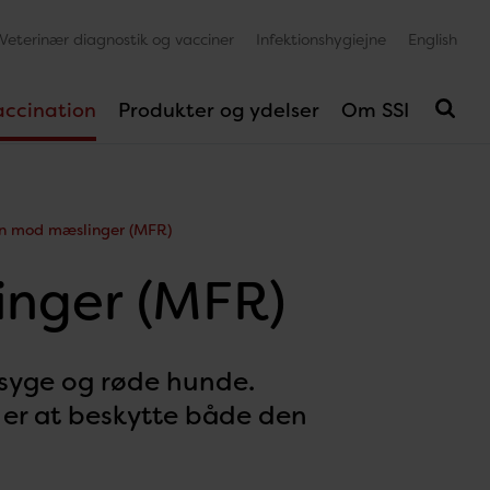
Veterinær diagnostik og vacciner
Infektionshygiejne
English
accination
Produkter og ydelser
Om SSI
on mod mæslinger (MFR)
inger (MFR)
syge og røde hunde.
r at beskytte både den