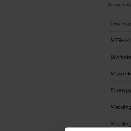
Senest redi
Om mæs
MFR-vac
Bivirkn
Mistank
Forebyg
Mæsling
Mæsling