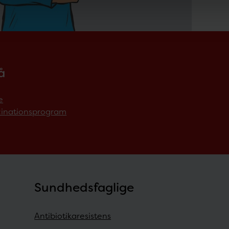
å
e
inationsprogram
Sundhedsfaglige
Antibiotikaresistens