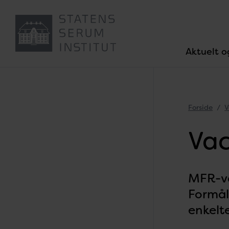
Aktuelt o
Forside
V
Vac
MFR-va
Formål
enkelt