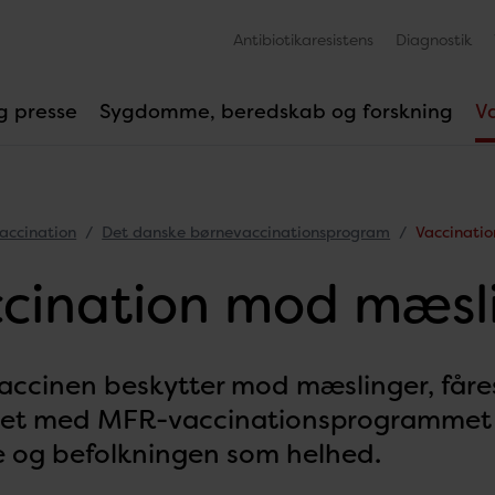
Antibiotikaresistens
Diagnostik
g presse
Sygdomme, beredskab og forskning
V
accination
Det danske børnevaccinationsprogram
Vaccinati
cination mod mæsl
ccinen beskytter mod mæslinger, fåre
et med MFR-vaccinationsprogrammet e
e og befolkningen som helhed.