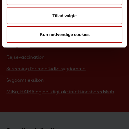
Borgere
Tillad valgte
Det danske børnevaccinationsprogram
Influenzavaccination
Kun nødvendige cookies
Job på SSI
Rejsevaccination
Screening for medfødte sygdomme
Sygdomsleksikon
MiBa, HAIBA og det digitale infektionsberedskab