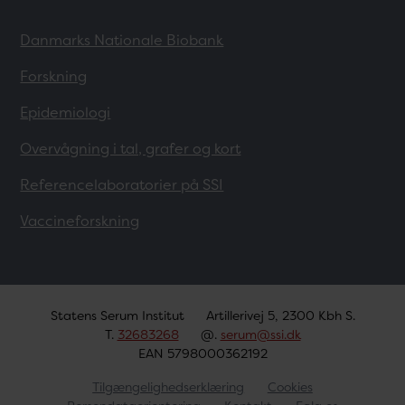
Danmarks Nationale Biobank
Forskning
Epidemiologi
Overvågning i tal, grafer og kort
Referencelaboratorier på SSI
Vaccineforskning
Statens Serum Institut
Artillerivej 5, 2300 Kbh S.
T.
32683268
@.
serum@ssi.dk
EAN 5798000362192
Tilgængelighedserklæring
Cookies