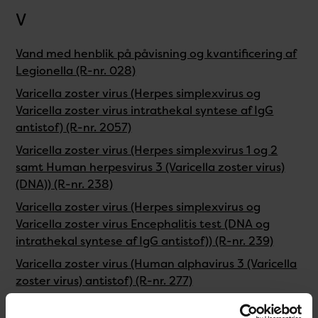
V
Vand med henblik på påvisning og kvantificering af
Legionella (R-nr. 028)
Varicella zoster virus (Herpes simplexvirus og
Varicella zoster virus intrathekal syntese af IgG
antistof) (R-nr. 2057)
Varicella zoster virus (Herpes simplexvirus 1 og 2
samt Human herpesvirus 3 (Varicella zoster virus)
(DNA)) (R-nr. 238)
Varicella zoster virus (Herpes simplexvirus og
Varicella zoster virus Encephalitis test (DNA og
intrathekal syntese af IgG antistof)) (R-nr. 239)
Varicella zoster virus (Human alphavirus 3 (Varicella
zoster virus) antistof) (R-nr. 277)
Venezuelansk equin encephalitis virus antistof (IgG,