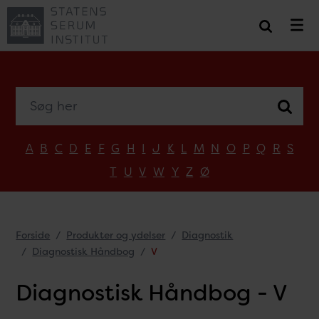
Søg her
A
B
C
D
E
F
G
H
I
J
K
L
M
N
O
P
Q
R
S
T
U
V
W
Y
Z
Ø
Forside
Produkter og ydelser
Diagnostik
Diagnostisk Håndbog
V
Diagnostisk Håndbog - V