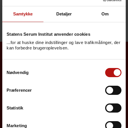
IgM) (R-nr. 2041)
Vittaforma corneae (DNA) (R-nr. 1051)
Samtykke
Detaljer
Om
Voriconazol (serumkoncentration) (R-nr. 607)
Statens Serum Institut anvender cookies
...for at huske dine indstillinger og lave trafikmålinger, der
kan forbedre brugeroplevelsen.
Borgere
Samtykkevalg
Nødvendig
Det danske børnevaccinationsprogram
Influenzavaccination
Præferencer
Job på SSI
Statistik
Rejsevaccination
Screening for medfødte sygdomme
Marketing