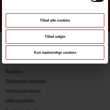
Sygdomsleksikon
MiBa, HAIBA og det digitale infektionsberedskab
Tillad alle cookies
Tillad valgte
Sundhedsfaglige
Kun nødvendige cookies
Antibiotikaresistens
Bestilling
Diagnostisk Håndbog
Infektionshygiejne
MiBa og HAIBA