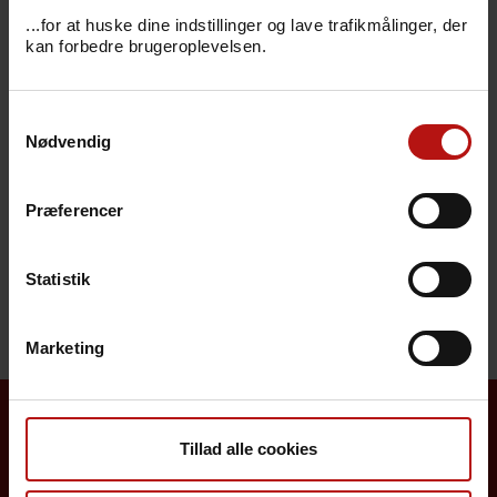
Bestillingskode
...for at huske dine indstillinger og lave trafikmålinger, der
kan forbedre brugeroplevelsen.
Svarkode
Samtykkevalg
Pris
Nødvendig
Sygdomsbeskrivelser
Præferencer
Henvendelse
Statistik
Marketing
Borgere
Tillad alle cookies