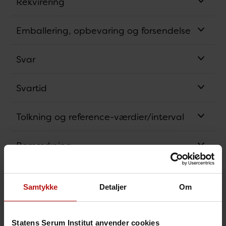
Rekvirering
Emballering, opbevaring og forsendelse
Svar
Svartid
Tolkning og reference-værdier/interval
Bemærkning
Analysens princip
Samtykke
Detaljer
Om
Akkreditering
Statens Serum Institut anvender cookies