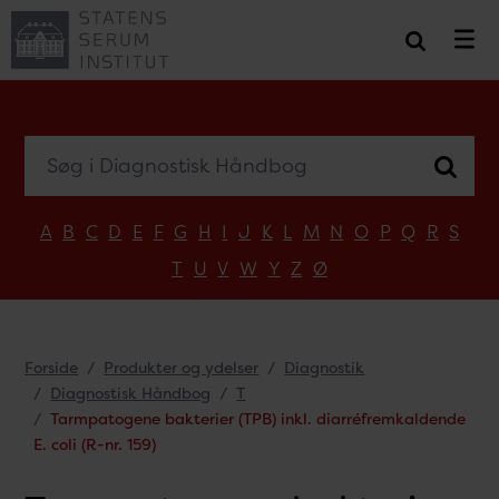
Søg i Diagnostisk Håndbog
A
B
C
D
E
F
G
H
I
J
K
L
M
N
O
P
Q
R
S
T
U
V
W
Y
Z
Ø
Forside
Produkter og ydelser
Diagnostik
Diagnostisk Håndbog
T
Tarmpatogene bakterier (TPB) inkl. diarréfremkaldende
E. coli (R-nr. 159)