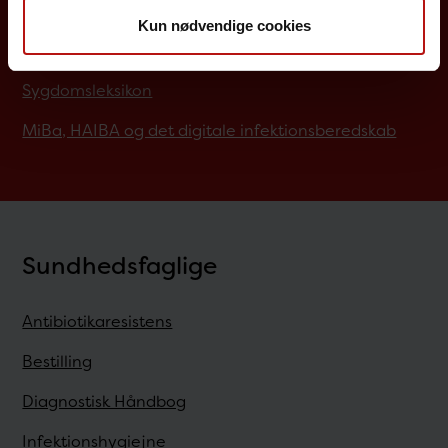
Rejsevaccination
Kun nødvendige cookies
Screening for medfødte sygdomme
Sygdomsleksikon
MiBa, HAIBA og det digitale infektionsberedskab
Sundhedsfaglige
Antibiotikaresistens
Bestilling
Diagnostisk Håndbog
Infektionshygiejne