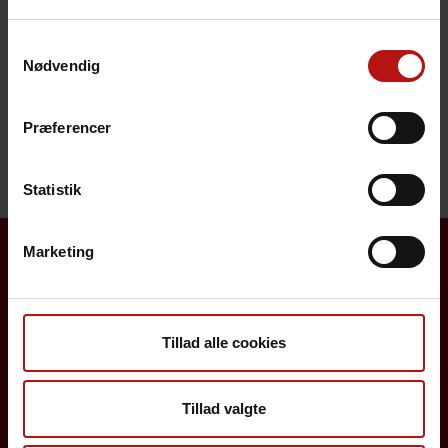
Svarkode
Samtykkevalg
Pris
Nødvendig
Henvendelse
Præferencer
Statistik
Marketing
Borgere
Det danske børnevaccinationsprogram
Tillad alle cookies
Influenzavaccination
Tillad valgte
Job på SSI