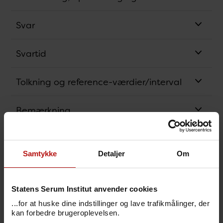
Svar
Svartid
Tolkning og reference-værdier/interval
Bemærkning
Relaterede analyser
Samtykke
Detaljer
Om
Analysens princip
Statens Serum Institut anvender cookies
Bestillingskode
...for at huske dine indstillinger og lave trafikmålinger, der
kan forbedre brugeroplevelsen.