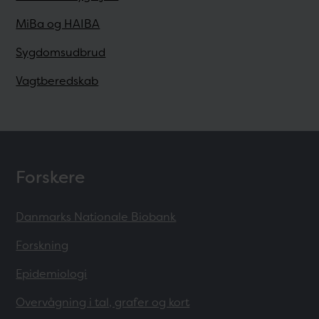
MiBa og HAIBA
Sygdomsudbrud
Vagtberedskab
Forskere
Danmarks Nationale Biobank
Forskning
Epidemiologi
Overvågning i tal, grafer og kort