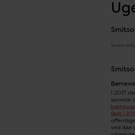
Uge
Smits
Senest redi
Smits
Børneva
I 2017 s
seneste 
børnevac
født i 2
offentli
ved ikke 
påmindel