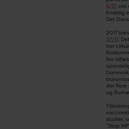
5/17
, vist
Endelig e
Det Dansk
2017 ble
37/17
. De
har cirku
forekomme
fire tilf
oprindeli
Danmark h
transmiss
der flere
og Rumæ
Tilslutni
vaccinati
studier,
”Stop HP