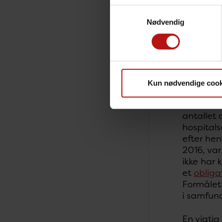
patienter
Samtykkevalg
år har ki
Nødvendig
arbejdsg
spredning
Det er vi
sygehuse
udgangs
infektion
Kun nødvendige cook
Antallet 
antallet 
hospital
efter he
2016, var
ikke har
et
obliga
Formålet 
i samfun
En vigti