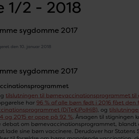
 1/2 - 2018
omme sygdomme 2017
geret den 10. januar 2018
omme sygdomme 2017
ccinationsprogrammet
teg
tilslutningen til børnevaccinationsprogrammet til e
opgørelse har
96 % af alle børn født i 2016 fået den 
cinationsprogrammet (DiTeKiPolHiB)
, og
tilslutning
014 og 2015 er oppe på 92 %
. Årsagen til stigningen 
ge debat om børnevaccinationsprogrammet, blandt a
at lade sine børn vaccinere. Derudover har Statens S
ser til forældre om børns manglende vaccination, de