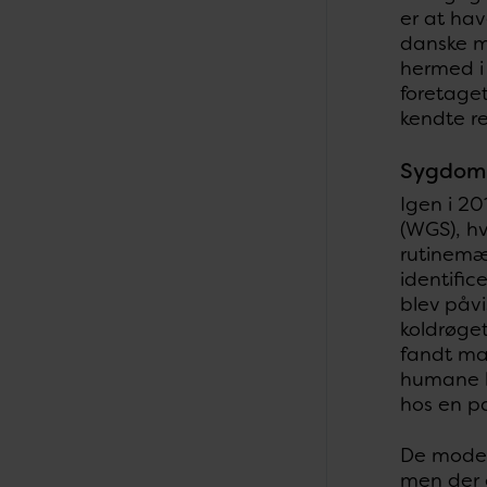
er at hav
danske m
hermed i 
foretage
kendte r
Sygdom
Igen i 2
(WGS), h
rutinemæ
identific
blev påvi
koldrøget
fandt ma
humane li
hos en pa
De moder
men der e