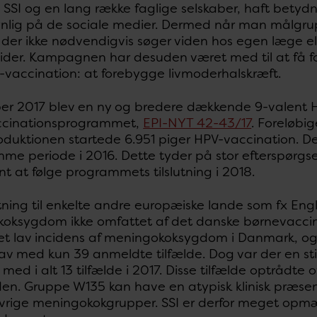
a SSI og en lang række faglige selskaber, haft betyd
synlig på de sociale medier. Dermed når man målgru
, der ikke nødvendigvis søger viden hos egen læge 
der. Kampagnen har desuden været med til at få fo
vaccination: at forebygge livmoderhalskræft.
er 2017 blev en ny og bredere dækkende 9-valent HP
ccinationsprogrammet,
EPI-NYT 42-43/17
. Foreløbig
troduktionen startede 6.951 piger HPV-vaccination.
me periode i 2016. Dette tyder på stor efterspørgse
nt at følge programmets tilslutning i 2018.
ning til enkelte andre europæiske lande som fx Eng
oksygdom ikke omfattet af det danske børnevacci
et lav incidens af meningokoksygdom i Danmark, og
 lav med kun 39 anmeldte tilfælde. Dog var der en s
, med i alt 13 tilfælde i 2017. Disse tilfælde optrådt
den. Gruppe W135 kan have en atypisk klinisk præsen
vrige meningokokgrupper. SSI er derfor meget opmæ