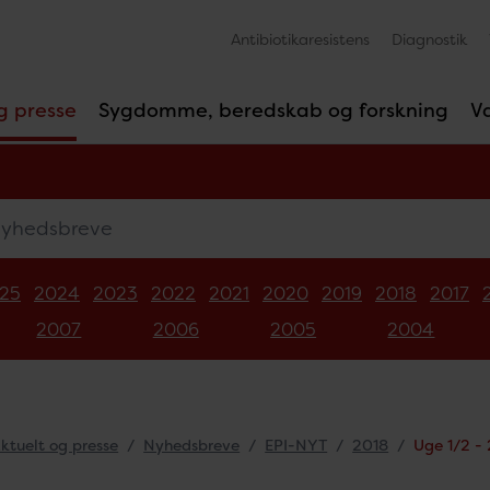
Antibiotikaresistens
Diagnostik
g presse
Sygdomme, beredskab og forskning
V
edsbreve
25
2024
2023
2022
2021
2020
2019
2018
2017
2007
2006
2005
2004
ktuelt og presse
Nyhedsbreve
EPI-NYT
2018
Uge 1/2 -