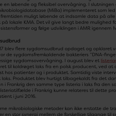
e en løbende og fleksibel overvågning. I slutningen 
ikrobiologidatabase (MiBa) implementeret som led i 
fremtiden muligt løbende at indsamle data på alle 
t på lokale KMA. Det vil give langt bedre mulighed
esistensformer og følge udviklingen i AMR igennem 
sudbrud
017 blev flere sygdomsudbrud opdaget og opklaret 
vor de sygdomsfremkaldende bakteriers ”DNA-finger
ssige sygdomsovervågning. I august blev et
lister
eret til koldrøget laks fra en polsk producent, ved a
st hos patienter og i produktet. Samtidig viste inter
 laks. Produktet blev hurtigt tilbagekaldt fra det 
n i Frankrig den samme type listeria i laks fra den
steriatilfælde i Frankrig kunne relateres til dette
tient i juni 2016.
ne mikrobiologiske metoder kan ikke erstatte de tra
r en stor synergi mellem de forskellige tilgange ti