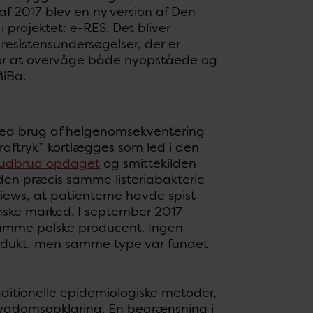
af 2017 blev en ny version af Den
projektet: e-RES. Det bliver
resistensundersøgelser, der er
 for at overvåge både nyopståede og
MiBa.
ved brug af helgenomsekventering
aftryk” kortlægges som led i den
iaudbrud opdaget
og smittekilden
t den præcis samme listeriabakterie
views, at patienterne havde spist
danske marked. I september 2017
 samme polske producent. Ingen
 produkt, men samme type var fundet
ditionelle epidemiologiske metoder,
l sygdomsopklaring. En begrænsning i