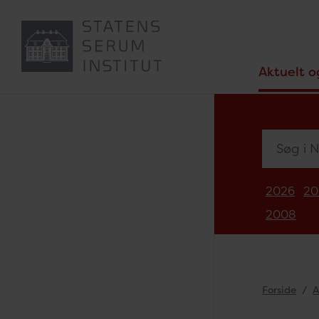
Aktuelt o
Søg i Nyh
2026
20
2008
Forside
A