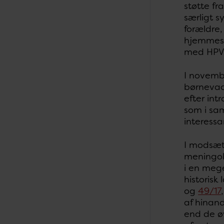
støtte fr
særligt 
forældre
hjemmesi
med HPV-
I novemb
børneva
efter in
som i sam
interessa
I modsæt
meningok
i en meg
historisk
og
49/17
af hinan
end de ø