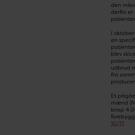
den mikro
derfor er
patiente
I oktobe
en speci
patienter
blev skiv
patienter
udbrud m
fra samm
producen
Et pågåe
mænd (MS
knap 4.00
forebygge
10/17
.