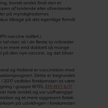
ning, bandt andet fordi den er
ppen af tvivlende eller afventende
eller på myndighedernes
kus tilbage på det egentlige formål
V-vaccine indført i
e tal viser, at i de første to måneder
 Det er mere end dobbelt så mange
l på den nye vaccine, og det bliver
land og Holland er vaccination mod
nationsprogram. Dette er begrundet
 i 2017 vedblev forekomsten at være
tigning i gruppe W135,
EPI-NYT 6/17
e over hele landet og var uafhængige
tation og et mere aggressivt forløb
rksom på udviklingen i forekomsten