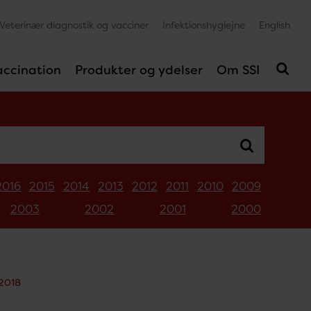
Veterinær diagnostik og vacciner
Infektionshygiejne
English
accination
Produkter og ydelser
Om SSI
2016
2015
2014
2013
2012
2011
2010
2009
2003
2002
2001
2000
 2018