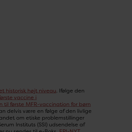
t historisk højt niveau
. Ifølge den
første vaccine i
en til første MFR-vaccination for børn
kan delvis være en følge af den livlige
ndet om etiske problemstillinger
erum Instituts (SSI) udsendelse af
r nu sendes til e-Boks,
EPI-NYT