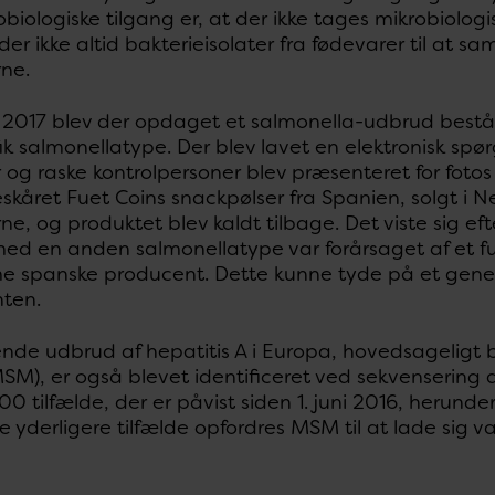
biologiske tilgang er, at der ikke tages mikrobiologi
 der ikke altid bakterieisolater fra fødevarer til at
rne.
r 2017 blev der opdaget et salmonella-udbrud bestå
fik salmonellatype. Der blev lavet en elektronisk s
 og raske kontrolpersoner blev præsenteret for foto
eskåret Fuet Coins snackpølser fra Spanien, solgt i N
ne, og produktet blev kaldt tilbage. Det viste sig ef
ed en anden salmonellatype var forårsaget af et 
e spanske producent. Dette kunne tyde på et gene
ten.
nde udbrud af hepatitis A i Europa, hovedsageligt
M), er også blevet identificeret ved sekvensering a
0 tilfælde, der er påvist siden 1. juni 2016, herunder
 yderligere tilfælde opfordres MSM til at lade sig v