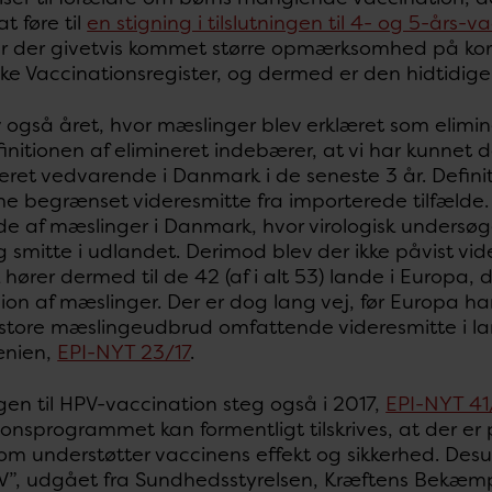
 at føre til
en stigning i tilslutningen til 4- og 5-års
r der givetvis kommet større opmærksomhed på korrek
e Vaccinationsregister, og dermed er den hidtidige
v også året, hvor mæslinger blev erklæret som elim
finitionen af elimineret indebærer, at vi har kunnet
leret vedvarende i Danmark i de seneste 3 år. Defini
 begrænset videresmitte fra importerede tilfælde. 
ælde af mæslinger i Danmark, hvor virologisk unders
g smitte i udlandet. Derimod blev der ikke påvist vi
ører dermed til de 42 (af i alt 53) lande i Europa,
ion af mæslinger. Der er dog lang vej, før Europa ha
 store mæslingeudbrud omfattende videresmitte i la
nien,
EPI-NYT 23/17
.
ngen til HPV-vaccination steg også i 2017,
EPI-NYT 41
onsprogrammet kan formentligt tilskrives, at der er 
 som understøtter vaccinens effekt og sikkerhed. D
V”, udgået fra Sundhedsstyrelsen, Kræftens Bekæ