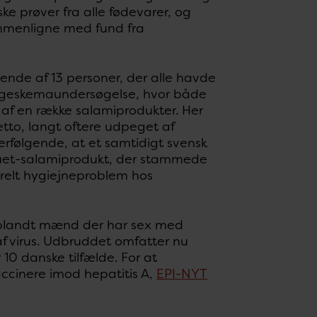
ske prøver fra alle fødevarer, og
 sammenligne med fund fra
ende af 13 personer, der alle havde
pørgeskemaundersøgelse, hvor både
s af en række salamiprodukter. Her
etto, langt oftere udpeget af
terfølgende, at et samtidigt svensk
fuet-salamiprodukt, der stammede
relt hygiejneproblem hos
 blandt mænd der har sex med
f virus. Udbruddet omfatter nu
 10 danske tilfælde. For at
accinere imod hepatitis A,
EPI-NYT