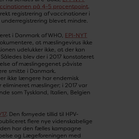
-vaccinationen på 4-5 procentpoint
.
t registrering af vaccinationer i
 underregistrering blevet mindre.
ineret i Danmark af WHO,
EPI-NYT
 dokumentere, at mæslingevirus ikke
tionen udelukker ikke, at der kan
Således blev der i 2017 konstateret
øgelse af mæslingegenet påviste
dere smitte i Danmark.
 der ikke længere har endemisk
r elimineret mæslinger; i 2017 var
nde som Tyskland, Italien, Belgien
/17
. Den fornyede tillid til HPV-
publiceret flere nye videnskabelige
esuden har den fælles kampagne
mpelse og Lægeforeningen med