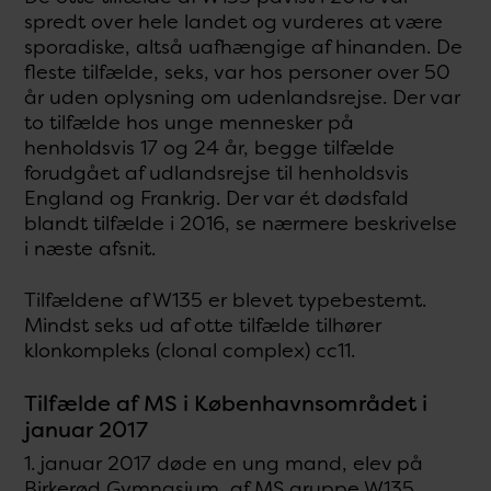
spredt over hele landet og vurderes at være
sporadiske, altså uafhængige af hinanden. De
fleste tilfælde, seks, var hos personer over 50
år uden oplysning om udenlandsrejse. Der var
to tilfælde hos unge mennesker på
henholdsvis 17 og 24 år, begge tilfælde
forudgået af udlandsrejse til henholdsvis
England og Frankrig. Der var ét dødsfald
blandt tilfælde i 2016, se nærmere beskrivelse
i næste afsnit.
Tilfældene af W135 er blevet typebestemt.
Mindst seks ud af otte tilfælde tilhører
klonkompleks (clonal complex) cc11.
Tilfælde af MS i Københavnsområdet i
januar 2017
1. januar 2017 døde en ung mand, elev på
Birkerød Gymnasium, af MS gruppe W135.