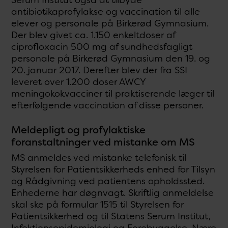
antibiotikaprofylakse og vaccination til alle
elever og personale på Birkerød Gymnasium.
Der blev givet ca. 1.150 enkeltdoser af
ciprofloxacin 500 mg af sundhedsfagligt
personale på Birkerød Gymnasium den 19. og
20. januar 2017. Derefter blev der fra SSI
leveret over 1.200 doser AWCY
meningokokvacciner til praktiserende læger til
efterfølgende vaccination af disse personer.
Meldepligt og profylaktiske
foranstaltninger ved mistanke om MS
MS anmeldes ved mistanke telefonisk til
Styrelsen for Patientsikkerheds enhed for Tilsyn
og Rådgivning ved patientens opholdssted.
Enhederne har døgnvagt. Skriftlig anmeldelse
skal ske på formular 1515 til Styrelsen for
Patientsikkerhed og til Statens Serum Institut,
Infektionsepidemiologi og Forebyggelse. Nære