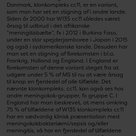
Danmark, klonkompleks cc11, er en variant,
som man har set en stigning af i andre lande.
Siden år 2000 har W135 cc11 således været
årsag til udbrud i det afrikanske
”meningitisbælte”, fx i 2012 i Burkina Faso,
under en stor spejderjamboree i Japan i 2015
og også i sydamerikanske lande. Desuden har
man set en stigning af forekomsten i bl.a.
Frankrig, Holland og England. I England er
forekomsten af denne variant steget fra at
udgøre under 5 % af MS til nu at være årsag
til knap en fjerdedel af alle tilfælde. Det
nævnte klonkompleks, cc11, kan også ses hos
andre meningokok-grupper, fx gruppe C. I
England har man beskrevet, at mens omkring
75 % af tilfældene af W135 klonkompleks cc11
har en sædvanlig klinisk præsentation med
meningokokbakteriæmi/sepsis og/eller
meningitis, så har en fjerdedel af tilfældene