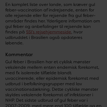
En komplet liste over lande, som kræver gul
feber-vaccination af indrejsende, enten for
alle rejsende eller for rejsende fra gul feber-
områder findes her. Yderligere information om
gul feber og anbefalinger til rejsende kan
findes på
SSI’s rejsehjemmeside
, hvor
udbruddet i Brasilien også opdateres
løbende.
Kommentar
Gul feber i Brasilien har et cyklisk mønster
vekslende mellem enten endemisk forekomst,
med fx isolerede tilfælde blandt
uvaccinerede, eller epidemisk forekomst med
udbrud i befolkningsgrupper med lav
vaccinationsdækning. Dette cykliske mønster
skyldes vekslende forekomst af infektioner i
NHP. Det sidste udbrud af gul feber var i
2007-2009, med mere end 100 tilfælde og en