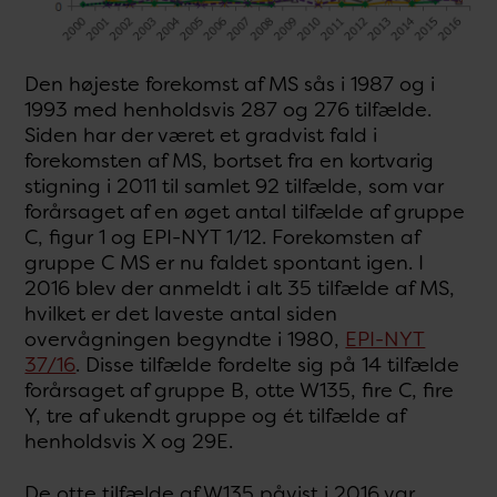
Den højeste forekomst af MS sås i 1987 og i
1993 med henholdsvis 287 og 276 tilfælde.
Siden har der været et gradvist fald i
forekomsten af MS, bortset fra en kortvarig
stigning i 2011 til samlet 92 tilfælde, som var
forårsaget af en øget antal tilfælde af gruppe
C, figur 1 og EPI-NYT 1/12. Forekomsten af
gruppe C MS er nu faldet spontant igen. I
2016 blev der anmeldt i alt 35 tilfælde af MS,
hvilket er det laveste antal siden
overvågningen begyndte i 1980,
EPI-NYT
37/16
. Disse tilfælde fordelte sig på 14 tilfælde
forårsaget af gruppe B, otte W135, fire C, fire
Y, tre af ukendt gruppe og ét tilfælde af
henholdsvis X og 29E.
De otte tilfælde af W135 påvist i 2016 var