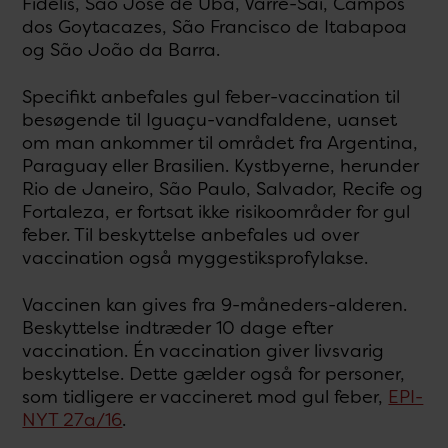
Fidelis, São Jose de Uba, Varre-Sai, Campos
dos Goytacazes, São Francisco de Itabapoa
og São João da Barra.
Specifikt anbefales gul feber-vaccination til
besøgende til Iguaçu-vandfaldene, uanset
om man ankommer til området fra Argentina,
Paraguay eller Brasilien. Kystbyerne, herunder
Rio de Janeiro, São Paulo, Salvador, Recife og
Fortaleza, er fortsat ikke risikoområder for gul
feber. Til beskyttelse anbefales ud over
vaccination også myggestiksprofylakse.
Vaccinen kan gives fra 9-måneders-alderen.
Beskyttelse indtræder 10 dage efter
vaccination. Én vaccination giver livsvarig
beskyttelse. Dette gælder også for personer,
som tidligere er vaccineret mod gul feber,
EPI-
NYT 27a/16
.