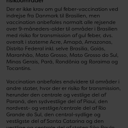
risikoområder
Der er ikke krav om gul feber-vaccination ved
indrejse fra Danmark til Brasilien, men
vaccination anbefales normalt alle rejsende
over 9-måneders-alder til områder i Brasilien
med risiko for transmission af gul feber, dvs.
overalt i staterne Acre, Amapá, Amazonas,
Distrito Federal inkl. selve Brasilia, Goiás,
Maranhão, Mato Grosso, Mato Grosso do Sul,
Minas Gerais, Pará, Rondônia og Roraima og
Tocantins.
Vaccination anbefales endvidere til områder i
andre stater, hvor der er risiko for transmission,
herunder den centrale og vestlige del af
Paraná, den sydvestlige del af Piauí, den
nordvest- og vestlige/centrale del af Rio
Grande do Sul, den central-sydlige og
vestligste del af Santa Catarina og den
vestlige og centrale del af staten São Paulo.