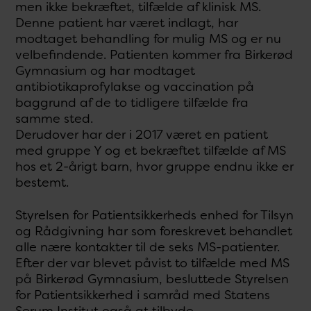
men ikke bekræftet, tilfælde af klinisk MS.
Denne patient har været indlagt, har
modtaget behandling for mulig MS og er nu
velbefindende. Patienten kommer fra Birkerød
Gymnasium og har modtaget
antibiotikaprofylakse og vaccination på
baggrund af de to tidligere tilfælde fra
samme sted.
Derudover har der i 2017 været en patient
med gruppe Y og et bekræftet tilfælde af MS
hos et 2-årigt barn, hvor gruppe endnu ikke er
bestemt.
Styrelsen for Patientsikkerheds enhed for Tilsyn
og Rådgivning har som foreskrevet behandlet
alle nære kontakter til de seks MS-patienter.
Efter der var blevet påvist to tilfælde med MS
på Birkerød Gymnasium, besluttede Styrelsen
for Patientsikkerhed i samråd med Statens
Serum Institut også at tilbyde