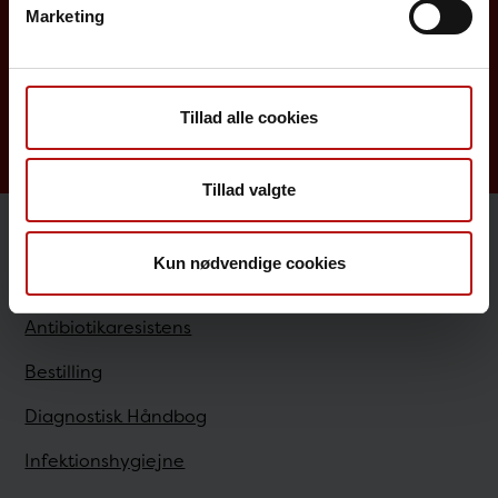
Marketing
Screening for medfødte sygdomme
Sygdomsleksikon
MiBa, HAIBA og det digitale infektionsberedskab
Tillad alle cookies
Tillad valgte
Sundhedsfaglige
Kun nødvendige cookies
Antibiotikaresistens
Bestilling
Diagnostisk Håndbog
Infektionshygiejne