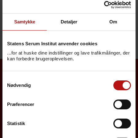
Hvad gør jeg, hvis jeg ikke kan finde den
vaccine, jeg lige har givet i
Vaccinationsregisteret?
Samtykke
Detaljer
Om
Hvad er påmindelsesordningen?
Statens Serum Institut anvender cookies
...for at huske dine indstillinger og lave trafikmålinger, der
kan forbedre brugeroplevelsen.
Borgere
Samtykkevalg
Nødvendig
Det danske børnevaccinationsprogram
Præferencer
Influenzavaccination
Job på SSI
Statistik
Rejsevaccination