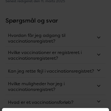
Senest redigeret den 11. marts 2025
Spørgsmål og svar
Hvordan får jeg adgang til
vaccinationsregistret?
Hvilke vaccinationer er registreret i
vaccinationsregisteret?
Kan jeg rette fejl i vaccinationsregistret?
Hvilke muligheder har jeg i
vaccinationsregistret?
Hvad er et vaccinationsforløb?