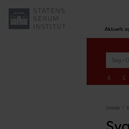
Aktuelt o
Søg i Ove
A
C
Forside
S
Syg