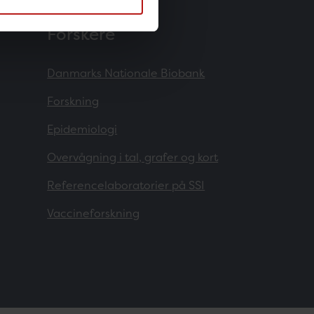
Forskere
Danmarks Nationale Biobank
Forskning
Epidemiologi
Overvågning i tal, grafer og kort
Referencelaboratorier på SSI
Vaccineforskning