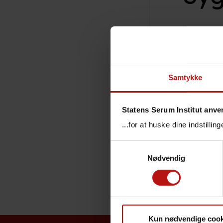
H
HAIBA - H
Harepest 
Samtykke
Havbakter
Hepatitis
Statens Serum Institut anve
Hepatitis 
...for at huske dine indstilli
Hepatitis 
Samtykkevalg
Hiv - årli
Nødvendig
HIV Kohor
Kun nødvendige cook