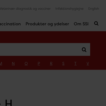
Veterinær diagnostik og vacciner
Infektionshygiejne
English
accination
Produkter og ydelser
Om SSI
M
N
O
P
R
S
T
V
- H