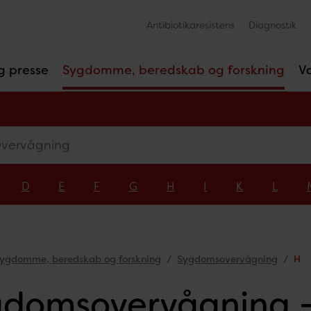
Antibiotikaresistens
Diagnostik
g presse
Sygdomme, beredskab og forskning
V
rvågning
D
E
F
G
H
I
K
L
ygdomme, beredskab og forskning
Sygdomsovervågning
H
domsovervågning 