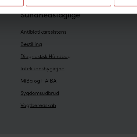
Sundhedsfaglige
Antibiotikaresistens
Bestilling
Diagnostisk Håndbog
Infektionshygiejne
MiBa og HAIBA
Sygdomsudbrud
Vagtberedskab