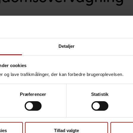
ealthcare Associated Infections Database (MiBa, HAIBA og
(Tularæmi 2013–2024)
Detaljer
ier - årsopgørelse 2020-2025
 A - opgørelse over sygdomsforekomst 2017-2018
nder cookies
B, akut og kronisk - årlige opgørelser
nger og lave trafikmålinger, der kan forbedre brugeroplevelsen.
C, akut og kronisk - årlige opgørelser
ge opgørelser
Præferencer
Statistik
te (HIV Kohorte (Den Danske HIV Kohorte, DHK))
ies
Tillad valgte