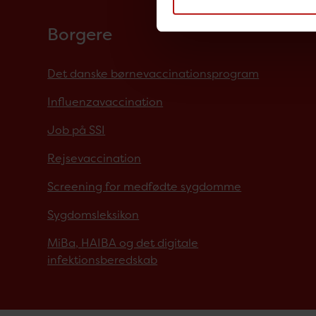
Borgere
Det danske børnevaccinationsprogram
Influenzavaccination
Job på SSI
Rejsevaccination
Screening for medfødte sygdomme
Sygdomsleksikon
MiBa, HAIBA og det digitale
infektionsberedskab