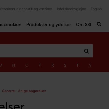
Veterinær diagnostik og vacciner
Infektionshygiejne
English
accination
Produkter og ydelser
Om SSI
M
N
O
P
R
S
T
V
Gonorré - årlige opgørelser
elser