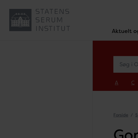
Aktuelt o
Søg i Ove
A
C
Forside
S
Gon