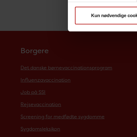
Gonorré 
Kun nødvendige cook
Borgere
Det danske børnevaccinationsprogram
Influenzavaccination
Job på SSI
Rejsevaccination
Screening for medfødte sygdomme
Sygdomsleksikon