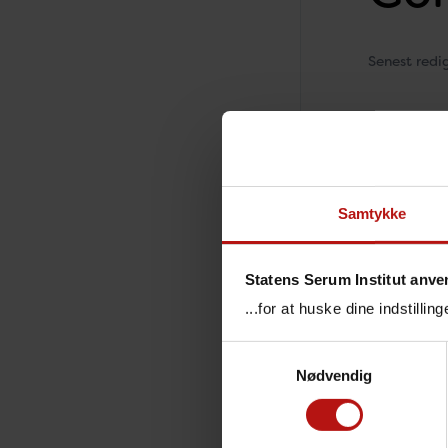
Senest redi
SSI's å
Opgørelse
Samtykke
Gonorré 
Gonorré 
Statens Serum Institut anve
...for at huske dine indstilli
Gonorré 
Samtykkevalg
Gonorré 
Nødvendig
Gonorré 