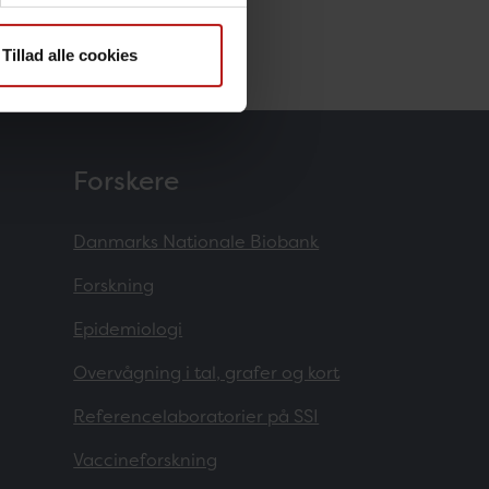
Tillad alle cookies
Forskere
Danmarks Nationale Biobank
Forskning
Epidemiologi
Overvågning i tal, grafer og kort
Referencelaboratorier på SSI
Vaccineforskning