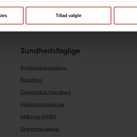
- opgørelse over sygdomsforekomst 2017
ies
Tillad valgte
Sundhedsfaglige
Antibiotikaresistens
Bestilling
Diagnostisk Håndbog
Infektionshygiejne
MiBa og HAIBA
Sygdomsudbrud