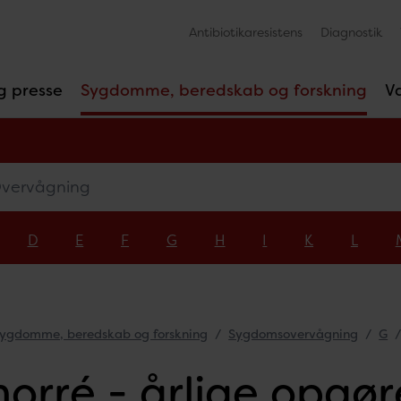
Antibiotikaresistens
Diagnostik
g presse
Sygdomme, beredskab og forskning
V
rvågning
D
E
F
G
H
I
K
L
ygdomme, beredskab og forskning
Sygdomsovervågning
G
orré - årlige opgør