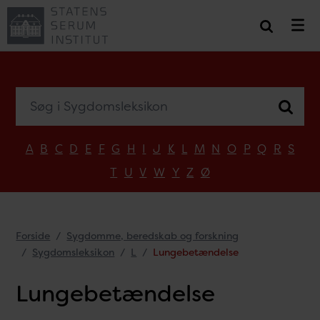
Søg i Sygdomsleksikon
A
B
C
D
E
F
G
H
I
J
K
L
M
N
O
P
Q
R
S
T
U
V
W
Y
Z
Ø
Forside
Sygdomme, beredskab og forskning
Sygdomsleksikon
L
Lungebetændelse
Lungebetændelse