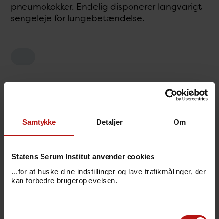
pneumokokker. Endelig disponerer langvarigt
sengeleje for lungebetændelse.
Symptomer
Årsag
Samtykke
Detaljer
Om
Smitteveje
Statens Serum Institut anvender cookies
...for at huske dine indstillinger og lave trafikmålinger, der
Forebyggelse
kan forbedre brugeroplevelsen.
Behandling
Samtykkevalg