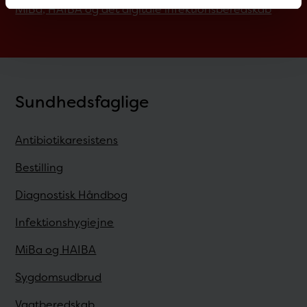
MiBa, HAIBA og det digitale infektionsberedskab
Sundhedsfaglige
Antibiotikaresistens
Bestilling
Diagnostisk Håndbog
Infektionshygiejne
MiBa og HAIBA
Sygdomsudbrud
Vagtberedskab