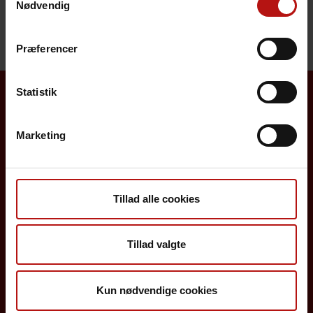
Nødvendig
Særligt for sundhedsfagligt personale
Præferencer
Statistik
Borgere
Marketing
Det danske børnevaccinationsprogram
Influenzavaccination
Tillad alle cookies
Job på SSI
Rejsevaccination
Tillad valgte
Screening for medfødte sygdomme
Kun nødvendige cookies
Sygdomsleksikon