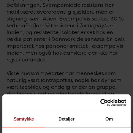
befolkningen. Svampemiddelresistens har
hidtil været overordentlig sjælden, men er i
stigning især i Asien. Eksempelvis ses ca. 30 %
terbinafin (lamisil) resistens i
Trichophyton
i
Indien, og resistente isolater er set hos en
række patienter i Danmark de seneste år, dels
importeret hos personer smittet i eksempelvis
Indien, men også hos danskere der ikke har
rejst i udlandet.
Visse hudsvampearter har mennesket som
naturlig vært (antropofile), nogle har dyr som
vært (zoofile), og endelig er der en gruppe,
der findes i jord og plantedele (geofile) og
som sjældent er årsag til infektion.
Samtykke
Detaljer
Om