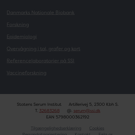
Danmarks Nationale Biobank
Forskning
Epidemiologi
Overvågning i tal, grafer og kort
Referencelaboratorier på SSI
Vaccineforskning
Statens Serum Institut
Artillerivej 5, 2300 Kbh S.
T.
32683268
@.
serum@ssi.dk
EAN 5798000362192
Tilgængelighedserklæring
Cookies
Persondataorientering
Kontakt
Følg os