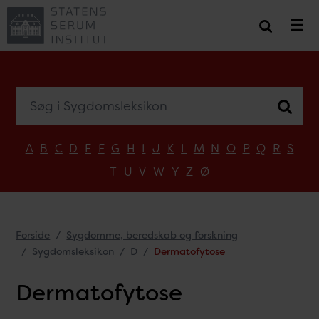
Søg i Sygdomsleksikon
A
B
C
D
E
F
G
H
I
J
K
L
M
N
O
P
Q
R
S
T
U
V
W
Y
Z
Ø
Forside
Sygdomme, beredskab og forskning
Sygdomsleksikon
D
Dermatofytose
Dermatofytose