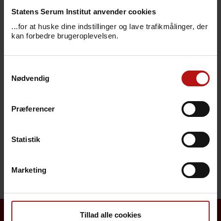
Statens Serum Institut anvender cookies
Symptomer
...for at huske dine indstillinger og lave trafikmålinger, der
kan forbedre brugeroplevelsen.
Årsag
Samtykkevalg
Smitteveje
Nødvendig
Forebyggelse
Præferencer
Behandling
Statistik
Særligt for sundhedsfagligt personale
Marketing
Tillad alle cookies