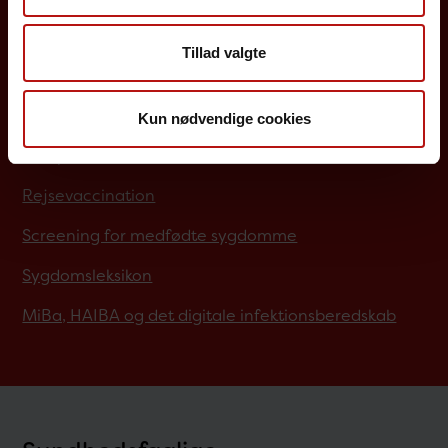
Borgere
Tillad valgte
Det danske børnevaccinationsprogram
Influenzavaccination
Kun nødvendige cookies
Job på SSI
Rejsevaccination
Screening for medfødte sygdomme
Sygdomsleksikon
MiBa, HAIBA og det digitale infektionsberedskab