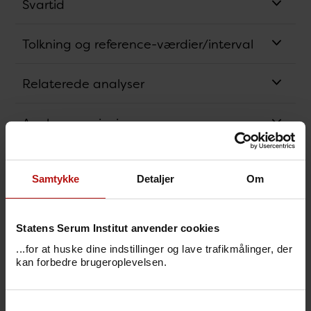
Svartid
Tolkning og reference-værdier/interval
Relaterede analyser
Analysens princip
Synonym
Samtykke
Detaljer
Om
Bestillingskode
Statens Serum Institut anvender cookies
Svarkode
...for at huske dine indstillinger og lave trafikmålinger, der
kan forbedre brugeroplevelsen.
Pris
Samtykkevalg