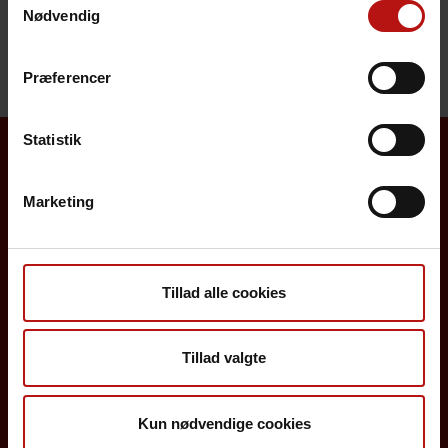
Henvendelse
Nødvendig
Præferencer
Statistik
Borgere
Marketing
Det danske børnevaccinationsprogram
Influenzavaccination
Tillad alle cookies
Job på SSI
Rejsevaccination
Tillad valgte
Screening for medfødte sygdomme
Kun nødvendige cookies
Sygdomsleksikon