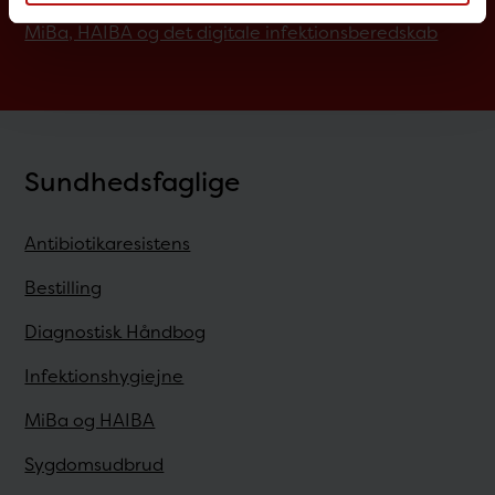
MiBa, HAIBA og det digitale infektionsberedskab
Sundhedsfaglige
Antibiotikaresistens
Bestilling
Diagnostisk Håndbog
Infektionshygiejne
MiBa og HAIBA
Sygdomsudbrud