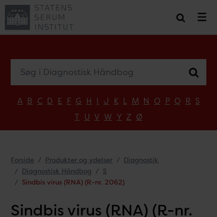
Søg i Diagnostisk Håndbog
A
B
C
D
E
F
G
H
I
J
K
L
M
N
O
P
Q
R
S
T
U
V
W
Y
Z
Ø
Forside
Produkter og ydelser
Diagnostik
Diagnostisk Håndbog
S
Sindbis virus (RNA) (R-nr. 2062)
Sindbis virus (RNA) (R-nr.