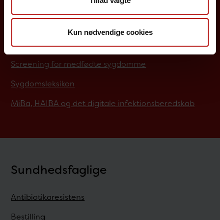
Tillad valgte
Influenzavaccination
Job på SSI
Kun nødvendige cookies
Rejsevaccination
Screening for medfødte sygdomme
Sygdomsleksikon
MiBa, HAIBA og det digitale infektionsberedskab
Sundhedsfaglige
Antibiotikaresistens
Bestilling