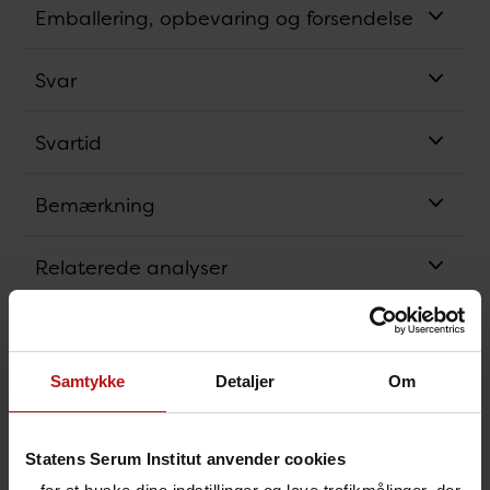
Emballering, opbevaring og forsendelse
Svar
Svartid
Bemærkning
Relaterede analyser
Analysens princip
Samtykke
Detaljer
Om
Synonym
Akkreditering
Statens Serum Institut anvender cookies