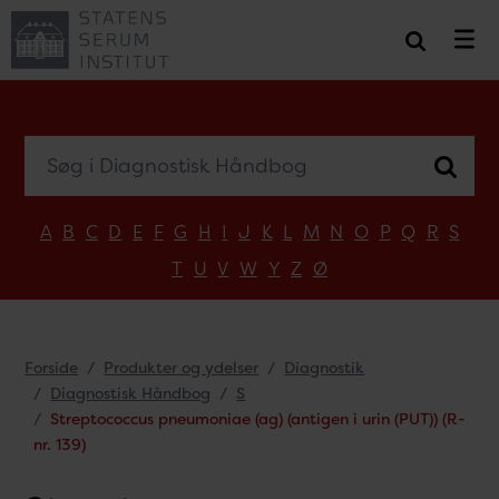
Søg i Diagnostisk Håndbog
A
B
C
D
E
F
G
H
I
J
K
L
M
N
O
P
Q
R
S
T
U
V
W
Y
Z
Ø
Forside
Produkter og ydelser
Diagnostik
Diagnostisk Håndbog
S
Streptococcus pneumoniae (ag) (antigen i urin (PUT)) (R-
nr. 139)