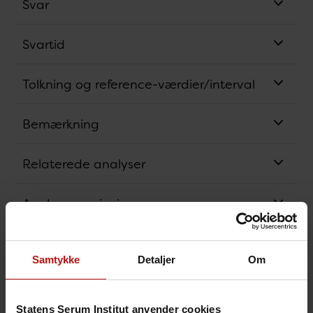
Svar
Svartid
Tolkning og reference-værdier/interval
Bemærkning
Relaterede analyser
Analysens princip
Synonym
Samtykke
Detaljer
Om
Akkreditering
Statens Serum Institut anvender cookies