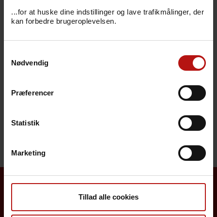
Bestillingskode
...for at huske dine indstillinger og lave trafikmålinger, der
kan forbedre brugeroplevelsen.
Svarkode
Samtykkevalg
Pris
Nødvendig
Sygdomsbeskrivelser
Præferencer
Henvendelse
Statistik
Marketing
Borgere
Tillad alle cookies