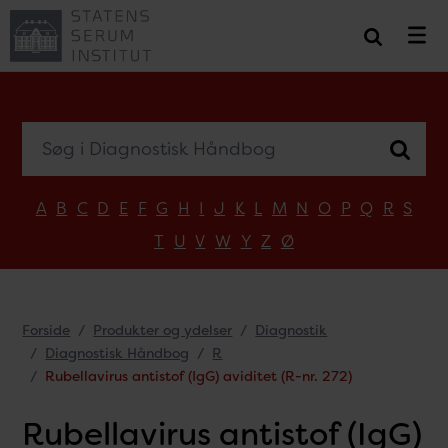
Søg i Diagnostisk Håndbog
A
B
C
D
E
F
G
H
I
J
K
L
M
N
O
P
Q
R
S
T
U
V
W
Y
Z
Ø
Forside
Produkter og ydelser
Diagnostik
Diagnostisk Håndbog
R
Rubellavirus antistof (IgG) aviditet (R-nr. 272)
Rubellavirus antistof (IgG)