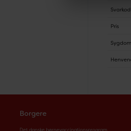
Svarko
Pris
Sygdoms
Henven
Borgere
Det danske børnevaccinationsprogram