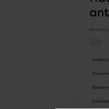
ant
Senest redi
Indikati
Prøvema
Rekvire
Emballe