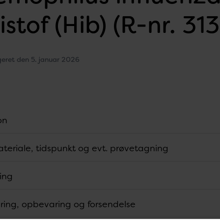
istof (Hib) (R-nr. 313
geret den 5. januar 2026
on
teriale, tidspunkt og evt. prøvetagning
ring
ring, opbevaring og forsendelse