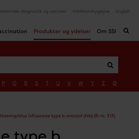
Veterinær diagnostik og vacciner
Infektionshygiejne
English
accination
Produkter og ydelser
Om SSI
P
Q
R
S
T
U
V
W
Y
Z
Ø
Haemophilus influenzae type b antistof (Hib) (R-nr. 313)
e type b