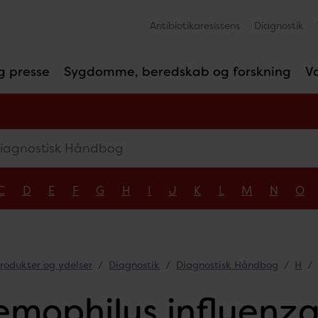
Antibiotikaresistens
Diagnostik
g presse
Sygdomme, beredskab og forskning
V
gnostisk Håndbog
C
D
E
F
G
H
I
J
K
L
M
N
O
rodukter og ydelser
Diagnostik
Diagnostisk Håndbog
H
mophilus influenza