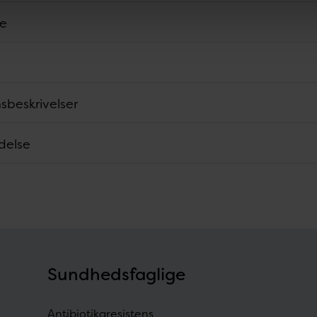
de
beskrivelser
delse
Sundhedsfaglige
Antibiotikaresistens