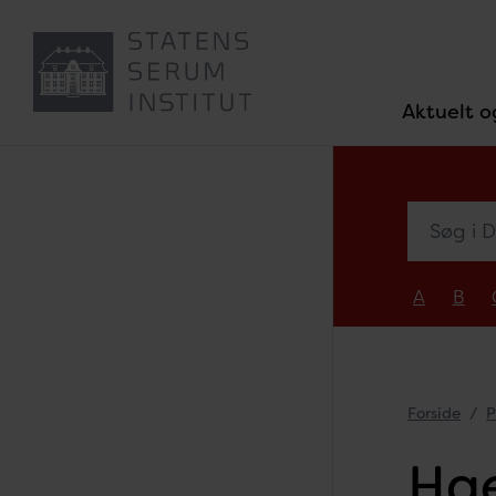
Aktuelt o
Søg i Dia
A
B
Forside
P
Hae