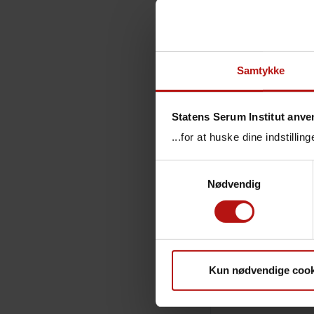
Svar
Svartid
Samtykke
Tolknin
Statens Serum Institut anve
Måleom
...for at huske dine indstilli
Samtykkevalg
Analyse
Nødvendig
Synony
Akkredi
Kun nødvendige cook
Bestilli