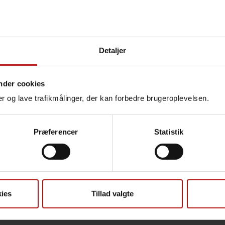
Detaljer
g og reference-værdier/interval
nder cookies
råde og måleusikkerhed
nger og lave trafikmålinger, der kan forbedre brugeroplevelsen.
ns princip
Præferencer
Statistik
m
tering
ies
Tillad valgte
ngskode