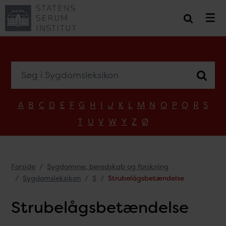
Søg i Sygdomsleksikon
A
B
C
D
E
F
G
H
I
J
K
L
M
N
O
P
Q
R
S
T
U
V
W
Y
Z
Ø
Forside
Sygdomme, beredskab og forskning
Sygdomsleksikon
S
Strubelågsbetændelse
Strubelågsbetændelse