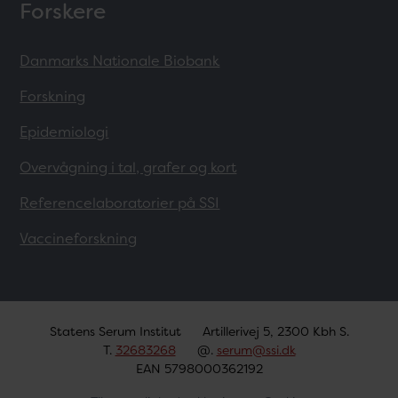
Forskere
Danmarks Nationale Biobank
Forskning
Epidemiologi
Overvågning i tal, grafer og kort
Referencelaboratorier på SSI
Vaccineforskning
Statens Serum Institut
Artillerivej 5, 2300 Kbh S.
T.
32683268
@.
serum@ssi.dk
EAN 5798000362192