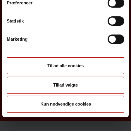
Præferencer
Borgere
Statistik
Det danske børnevaccinationsprogram
Marketing
Influenzavaccination
Job på SSI
Rejsevaccination
Tillad alle cookies
Screening for medfødte sygdomme
Tillad valgte
Sygdomsleksikon
MiBa, HAIBA og det digitale infektionsberedskab
Kun nødvendige cookies