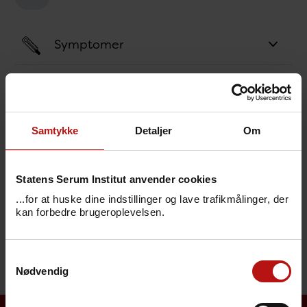
Symptomer
Årsag
Smitteveje
Samtykke
Detaljer
Om
Forebyggelse
Statens Serum Institut anvender cookies
Behandling
...for at huske dine indstillinger og lave trafikmålinger, der
kan forbedre brugeroplevelsen.
Særligt for sundhedsfagligt personale
Samtykkevalg
Nødvendig