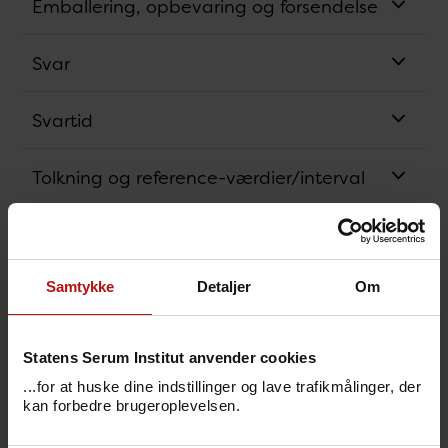
Emballering, opbevaring og forsendelse
Svar
Svartid
Tolkning og reference-værdier/interval
Analysens princip
Samtykke
Detaljer
Om
Bestillingskode
Svarkode
Statens Serum Institut anvender cookies
...for at huske dine indstillinger og lave trafikmålinger, der
Pris
kan forbedre brugeroplevelsen.