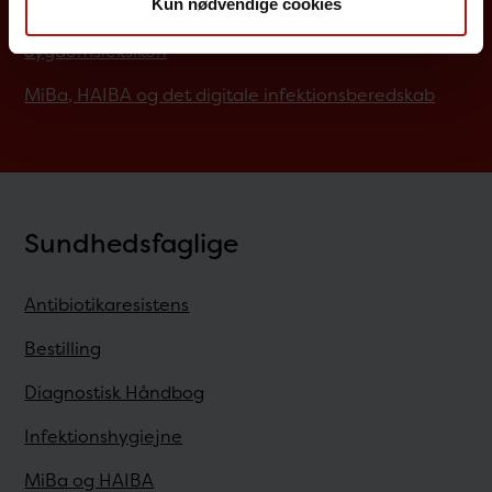
Kun nødvendige cookies
Screening for medfødte sygdomme
Sygdomsleksikon
MiBa, HAIBA og det digitale infektionsberedskab
Sundhedsfaglige
Antibiotikaresistens
Bestilling
Diagnostisk Håndbog
Infektionshygiejne
MiBa og HAIBA