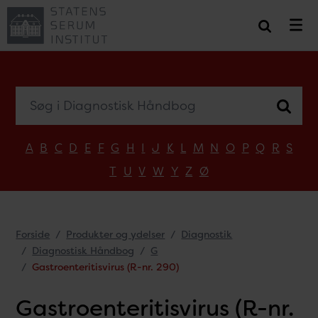
Søg i Diagnostisk Håndbog
A
B
C
D
E
F
G
H
I
J
K
L
M
N
O
P
Q
R
S
T
U
V
W
Y
Z
Ø
Forside
Produkter og ydelser
Diagnostik
Diagnostisk Håndbog
G
Gastroenteritisvirus (R-nr. 290)
Gastroenteritisvirus (R-nr.