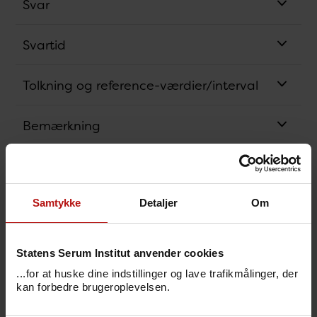
Svar
Svartid
Tolkning og reference-værdier/interval
Bemærkning
Relaterede analyser
Samtykke
Detaljer
Om
Analysens princip
Bestillingskode
Statens Serum Institut anvender cookies
...for at huske dine indstillinger og lave trafikmålinger, der
Svarkode
kan forbedre brugeroplevelsen.