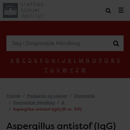
Søg i Diagnostisk Håndbog
A
B
C
D
E
F
G
H
I
J
K
L
M
N
O
P
Q
R
S
T
U
V
W
Y
Z
Ø
Forside
Produkter og ydelser
Diagnostik
Diagnostisk Håndbog
A
Aspergillus antistof (IgG) (R-nr. 391)
Aspergillus antistof (IgG)