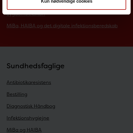
Kun nødvendige cookies
Screening for medfødte sygdomme
Sygdomsleksikon
MiBa, HAIBA og det digitale infektionsberedskab
Sundhedsfaglige
Antibiotikaresistens
Bestilling
Diagnostisk Håndbog
Infektionshygiejne
MiBa og HAIBA