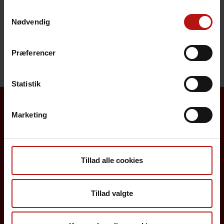
Pris
Samtykkevalg
Nødvendig
Henvendelse
Præferencer
Statistik
Marketing
Borgere
Det danske børnevaccinationsprogram
Tillad alle cookies
Influenzavaccination
Job på SSI
Tillad valgte
Rejsevaccination