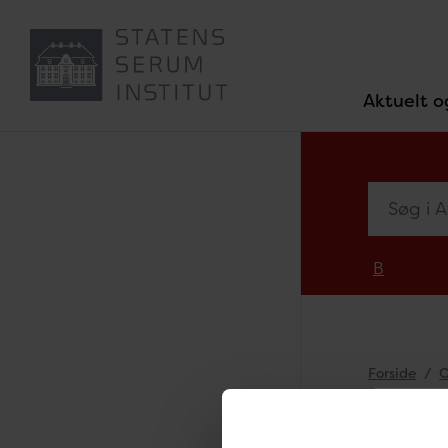
Aktuelt o
Søg i Afde
B
Forside
O
Afd