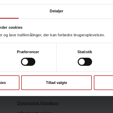
Detaljer
nder cookies
 Parasitter & svampe
nger og lave trafikmålinger, der kan forbedre brugeroplevelsen.
Præferencer
Statistik
Sundhedsfaglige
Antibiotikaresistens
ies
Tillad valgte
Bestilling
Diagnostisk Håndbog