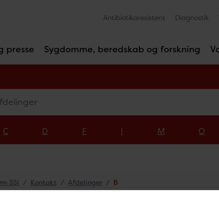
Antibiotikaresistens
Diagnostik
g presse
Sygdomme, beredskab og forskning
V
linger
C
D
F
I
M
O
m SSI
Kontakt
Afdelinger
B
elinger - B