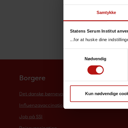
Samtykke
B
Statens Serum Institut anve
Bakterier,
...for at huske dine indstilli
Samtykkevalg
Nødvendig
Borgere
Det danske børnevaccinationsprogram
Kun nødvendige cook
Influenzavaccination
Job på SSI