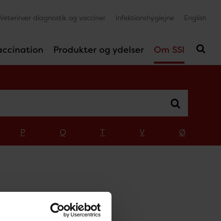
Veterinær diagnostik og vacciner
Infektionshygiejne
English
accination
Produkter og ydelser
Om SSI
P
Q
T
V
Ø