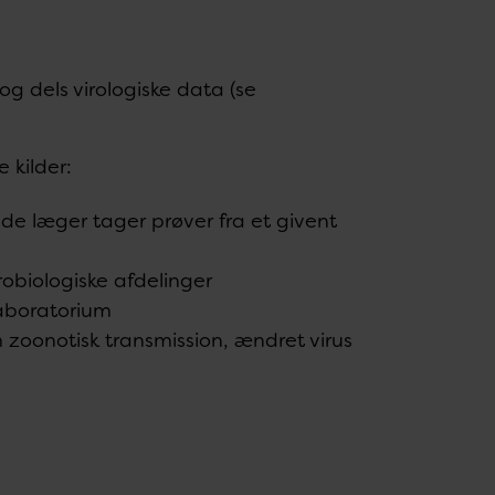
g dels virologiske data (se
e kilder:
nde læger tager prøver fra et givent
krobiologiske afdelinger
 laboratorium
 zoonotisk transmission, ændret virus