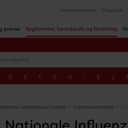
Antibiotikaresistens
Diagnostik
g presse
Sygdomme, beredskab og forskning
V
rvågning
D
E
F
G
H
I
K
L
ygdomme, beredskab og forskning
Sygdomsovervågning
I
 Nationale Influenz