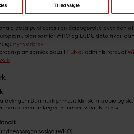
ies
Tillad valgte
ngsdata bliver publiceret nationalt og internationa
onale data publiceres i en årsopgørelse over den a
uropæisk plan samler WHO og ECDC data hvori dansk
tligt
nyhedsbrev
erdensplan samles data i
FluNet
administreret af
WH
work
rk
k
afdelinger i Danmark primært klinisk mikrobiologiske
er, praktiserende læger, Sundhedsstyrelsen mv.
ionalt
sundhedsorganisation (WHO)