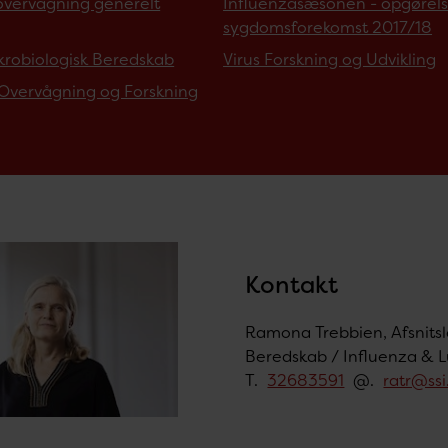
overvågning generelt
Influenzasæsonen - opgørels
sygdomsforekomst 2017/18
krobiologisk Beredskab
Virus Forskning og Udvikling
 Overvågning og Forskning
Kontakt
Ramona Trebbien, Afsnitsle
Beredskab / Influenza & Lu
T.
32683591
@.
ratr@ssi