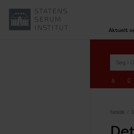
Aktuelt o
Søg i Ove
A
C
Forside
S
Det