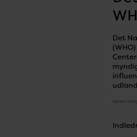
W
Det Na
(WHO) 
Center
myndig
influen
udland
Senest redi
Indled