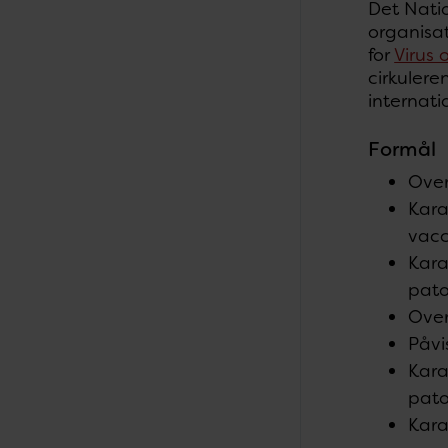
Det Natio
organisat
for
Virus 
cirkuler
internat
Formål
Over
Kara
vacc
Kara
pato
Over
Påvi
Kara
pato
Kara