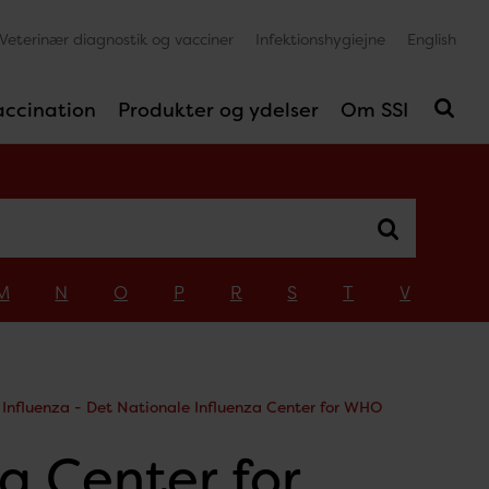
Veterinær diagnostik og vacciner
Infektionshygiejne
English
accination
Produkter og ydelser
Om SSI
M
N
O
P
R
S
T
V
Influenza - Det Nationale Influenza Center for WHO
a Center for