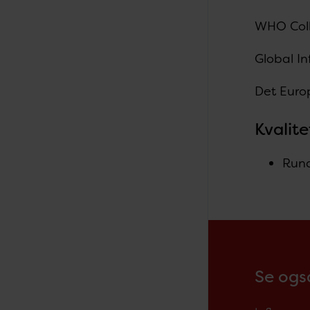
WHO Coll
Global I
Det Euro
Kvalit
Rund
Se også