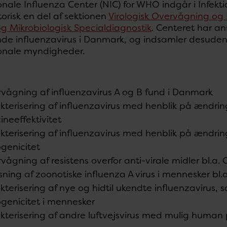
nale Influenza Center (NIC) for WHO indgår i Infekt
orisk en del af sektionen
Virologisk Overvågning og 
og Mikrobiologisk Specialdiagnostik
. Centeret har an
ende influenzavirus i Danmark, og indsamler desuden
ionale myndigheder.
vågning af influenzavirus A og B fund i Danmark
kterisering af influenzavirus med henblik på ændri
ineeffektivitet
kterisering af influenzavirus med henblik på ændrin
genicitet
vågning af resistens overfor anti-virale midler bl.a.
sning af zoonotiske influenza A virus i mennesker bl
kterisering af nye og hidtil ukendte influenzavirus, s
genicitet i mennesker
kterisering af andre luftvejsvirus med mulig huma