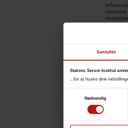
Influenza
Generelt
molekylæ
De cirkul
vaccinest
Der foku
sekventer
Samtykke
og resist
Statens Serum Institut anve
Refere
...for at huske dine indstilli
Delt
Samtykkevalg
Rund
Nødvendig
ønsk
Råd 
Rappor