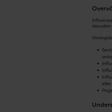
Overvå
Influenza
desuden l
Virologis
Sent
anta
Infl
Infl
Infl
eller
Proj
Unders