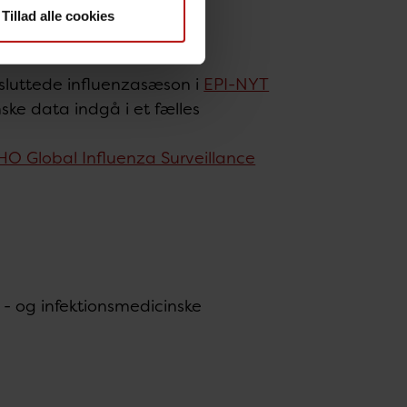
Tillad alle cookies
lt i følgende medier:
fsluttede influenzasæson i
EPI-NYT
e data indgå i et fælles
O Global Influenza Surveillance
 - og infektionsmedicinske