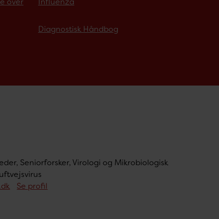
e over
Influenza
Diagnostisk Håndbog
der, Seniorforsker, Virologi og Mikrobiologisk
ftvejsvirus
.dk
Se profil