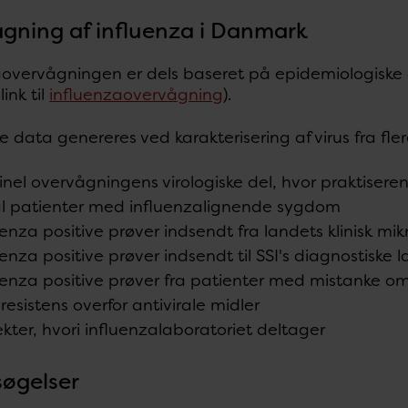
gning af influenza i Danmark
overvågningen er dels baseret på epidemiologiske o
ink til
influenzaovervågning
).
ke data genereres ved karakterisering af virus fra fler
inel overvågningens virologiske del, hvor praktisere
l patienter med influenzalignende sygdom
uenza positive prøver indsendt fra landets klinisk mi
uenza positive prøver indsendt til SSI's diagnostiske
uenza positive prøver fra patienter med mistanke om
 resistens overfor antivirale midler
ekter, hvori influenzalaboratoriet deltager
øgelser