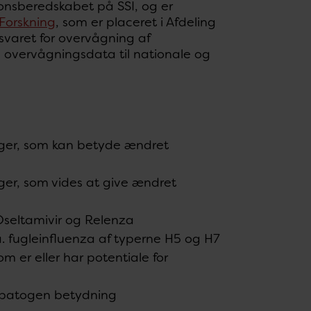
ionsberedskabet på SSI, og er
Forskning
, som er placeret i Afdeling
svaret for overvågning af
 overvågningsdata til nationale og
nger, som kan betyde ændret
ger, som vides at give ændret
 Oseltamivir og Relenza
.a. fugleinfluenza af typerne H5 og H7
om er eller har potentiale for
n patogen betydning