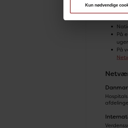
Kun nødvendige cook
Overvågni
Nati
På e
ugen
På v
Net
Netvæ
Danmar
Hospitals
afdeling
Internat
Verdens