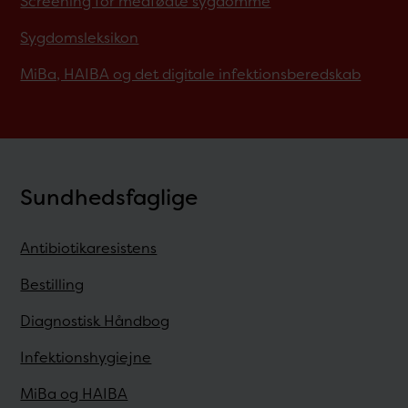
Screening for medfødte sygdomme
Sygdomsleksikon
MiBa, HAIBA og det digitale infektionsberedskab
Sundhedsfaglige
Antibiotikaresistens
Bestilling
Diagnostisk Håndbog
Infektionshygiejne
MiBa og HAIBA