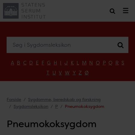
Søg i Sygdomsleksikon
A
B
C
D
E
F
G
H
I
J
K
L
M
N
O
P
Q
R
S
T
U
V
W
Y
Z
Ø
Forside
Sygdomme, beredskab og forskning
Sygdomsleksikon
P
Pneumokoksygdom
Pneumokoksygdom