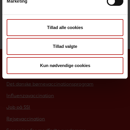
Marketing
Behandling
Særligt for sundhedsfagligt personale
Tillad alle cookies
Tillad valgte
Kun nødvendige cookies
Borgere
Det danske børnevaccinationsprogram
Influenzavaccination
Job på SSI
Rejsevaccination