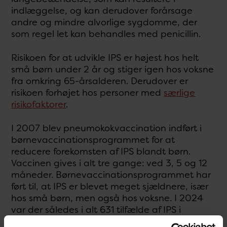
indlæggelse, og kan derudover forårsage
andre og mindre alvorlige sygdomme, der
som regel let kan behandles med penicillin.
Risikoen for at udvikle IPS er højest hos helt
små børn under 2 år og stiger igen hos voksne
fra omkring 65-årsalderen. Derudover er
risikoen forhøjet hos personer med
særlige
risikofaktorer
.
I 2007 blev pneumokokvaccination indført i
børnevaccinationsprogrammet for at
reducere forekomsten af IPS blandt børn.
Vaccinen gives i alt tre gange: ved 3, 5 og 12
måneder. Børnevaccinationsprogrammet har
ført til, at IPS er blevet meget sjældnere, især
hos små børn, men også hos voksne. I 2024
var der således i alt 631 tilfælde af IPS i
Danmark, mens der før