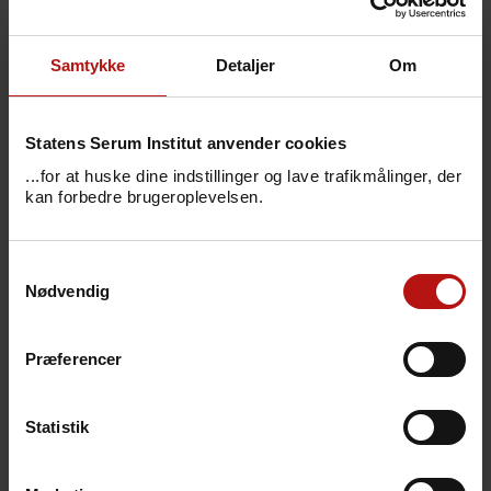
børnevaccinationsprogrammet var omkring
1000 tilfælde om året.
Samtykke
Detaljer
Om
Se
overvågningsdata for invasiv
pneumokoksygdom i Danmark
.
Statens Serum Institut anvender cookies
...for at huske dine indstillinger og lave trafikmålinger, der
kan forbedre brugeroplevelsen.
Samtykkevalg
Symptomer
Nødvendig
Årsag
Præferencer
Smitteveje
Statistik
Forebyggelse