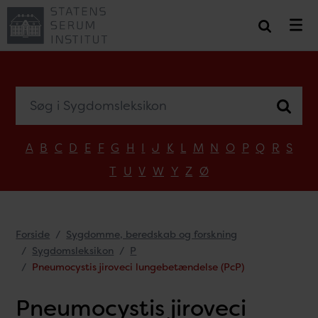
Søg i Sygdomsleksikon
A
B
C
D
E
F
G
H
I
J
K
L
M
N
O
P
Q
R
S
T
U
V
W
Y
Z
Ø
Forside
Sygdomme, beredskab og forskning
Sygdomsleksikon
P
Pneumocystis jiroveci lungebetændelse (PcP)
Pneumocystis jiroveci