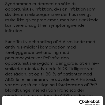
Sygdommen er dermed en såkaldt
opportunistisk infektion, dvs en infektion som
skyldes en mikroorganisme der hos i øvrigt
raske ikke giver problemer, men hos svækkede
kan være årsag til en symptomgivende
infektion.
Før effektiv behandling af HIV-smittede med
antivirus-midler i kombination med
forebyggende behandling mod
pneumocyster var PcP ofte den
opportunistiske sygdom, der gjorde, at en hiv-
smittet patient udviklede AIDS. Tidligere var
det sådan, at op til 80 % af patienter med
AIDS før eller senere ville udvikle PcP. Historisk
var det også en stigning i forekomsten af PcP
blandt unge mænd i San Francisco der
gjorde, at man opdagede AIDS-epidemien.