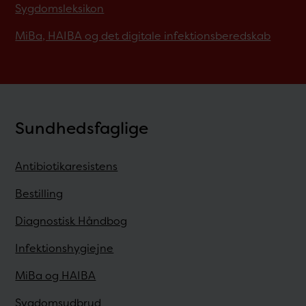
Sygdomsleksikon
MiBa, HAIBA og det digitale infektionsberedskab
Sundhedsfaglige
Antibiotikaresistens
Bestilling
Diagnostisk Håndbog
Infektionshygiejne
MiBa og HAIBA
Sygdomsudbrud