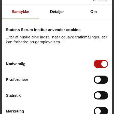
Efter at forebyggende behandling er taget i
brug i kombination med effektiv antiretroviral
Samtykke
Detaljer
Om
behandling, er forekomsten af PcP faldet
dramatisk.
Statens Serum Institut anvender cookies
...for at huske dine indstillinger og lave trafikmålinger, der
kan forbedre brugeroplevelsen.
Symptomer
Samtykkevalg
Nødvendig
Årsag
Præferencer
Smitteveje
Statistik
Forebyggelse
Marketing