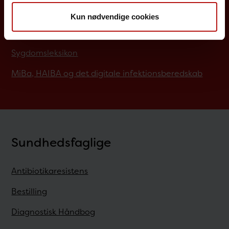
Rejsevaccination
Kun nødvendige cookies
Screening for medfødte sygdomme
Sygdomsleksikon
MiBa, HAIBA og det digitale infektionsberedskab
Sundhedsfaglige
Antibiotikaresistens
Bestilling
Diagnostisk Håndbog