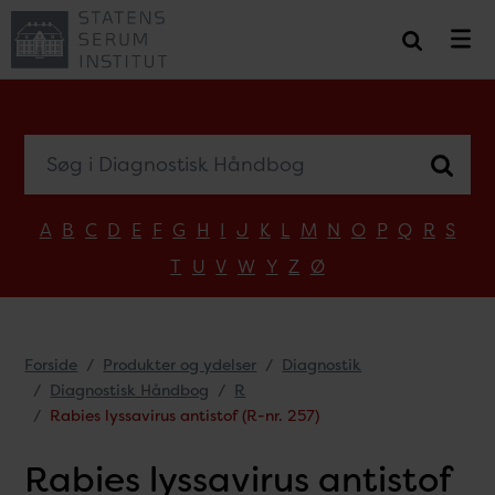
Søg i Diagnostisk Håndbog
A
B
C
D
E
F
G
H
I
J
K
L
M
N
O
P
Q
R
S
T
U
V
W
Y
Z
Ø
Forside
Produkter og ydelser
Diagnostik
Diagnostisk Håndbog
R
Rabies lyssavirus antistof (R-nr. 257)
Rabies lyssavirus antistof