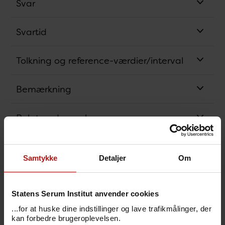
Svar
Svartid
Tolkning og reference-værdier/interval
Bemærkning
Relaterede analyser
Analysens princip
Samtykke
Detaljer
Om
Bestillingskode
Statens Serum Institut anvender cookies
Svarkode
...for at huske dine indstillinger og lave trafikmålinger, der
kan forbedre brugeroplevelsen.