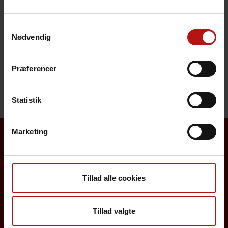
Pris
Samtykkevalg
Sygdomsbeskrivelser
Nødvendig
Henvendelse
Præferencer
Statistik
Marketing
Borgere
Tillad alle cookies
Det danske børnevaccinationsprogram
Influenzavaccination
Tillad valgte
Job på SSI