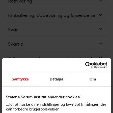
Rekvirering
Emballering, opbevaring og forsendelse
Svar
Svartid
Tolkning og reference-værdier/interval
Relaterede analyser
Samtykke
Detaljer
Om
Analysens princip
Statens Serum Institut anvender cookies
Bestillingskode
...for at huske dine indstillinger og lave trafikmålinger, der
kan forbedre brugeroplevelsen.