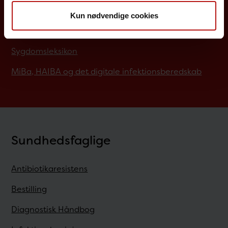
Rejsevaccination
Kun nødvendige cookies
Screening for medfødte sygdomme
Sygdomsleksikon
MiBa, HAIBA og det digitale infektionsberedskab
Sundhedsfaglige
Antibiotikaresistens
Bestilling
Diagnostisk Håndbog