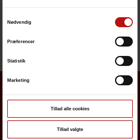
Svarkode
Samtykkevalg
Pris
Nødvendig
Henvendelse
Præferencer
Statistik
Marketing
Borgere
Det danske børnevaccinationsprogram
Tillad alle cookies
Influenzavaccination
Tillad valgte
Job på SSI