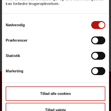
Svarkode
kan forbedre brugeroplevelsen.
Pris
Samtykkevalg
Nødvendig
Sygdomsbeskrivelser
Præferencer
Henvendelse
Statistik
Marketing
Borgere
Tillad alle cookies
Det danske børnevaccinationsprogram
Tillad valgte