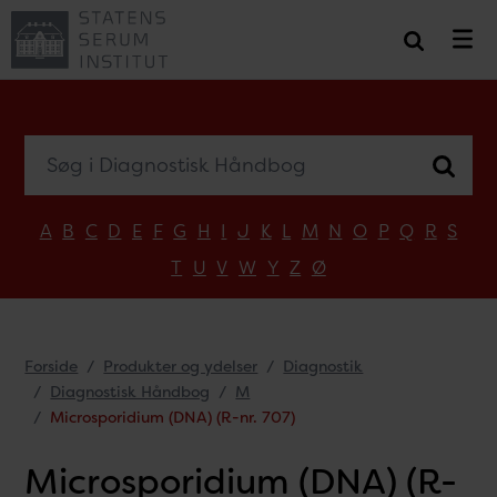
Søg i Diagnostisk Håndbog
A
B
C
D
E
F
G
H
I
J
K
L
M
N
O
P
Q
R
S
T
U
V
W
Y
Z
Ø
Forside
Produkter og ydelser
Diagnostik
Diagnostisk Håndbog
M
Microsporidium (DNA) (R-nr. 707)
Microsporidium (DNA) (R-