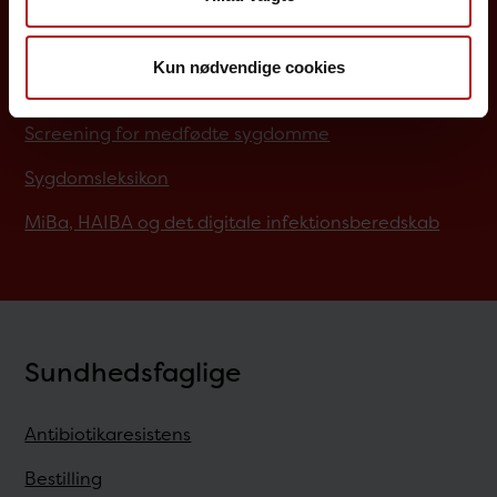
Influenzavaccination
Job på SSI
Kun nødvendige cookies
Rejsevaccination
Screening for medfødte sygdomme
Sygdomsleksikon
MiBa, HAIBA og det digitale infektionsberedskab
Sundhedsfaglige
Antibiotikaresistens
Bestilling