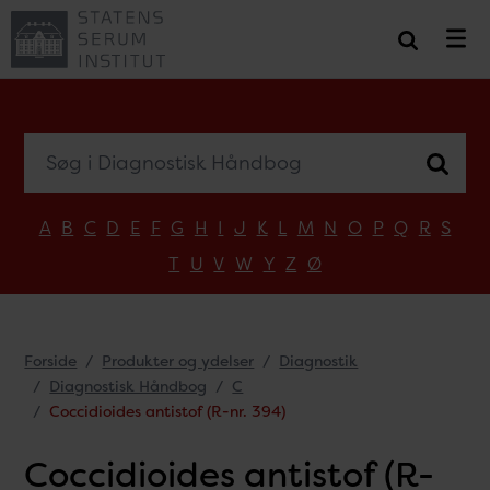
Søg i Diagnostisk Håndbog
A
B
C
D
E
F
G
H
I
J
K
L
M
N
O
P
Q
R
S
T
U
V
W
Y
Z
Ø
Forside
Produkter og ydelser
Diagnostik
Diagnostisk Håndbog
C
Coccidioides antistof (R-nr. 394)
Coccidioides antistof (R-