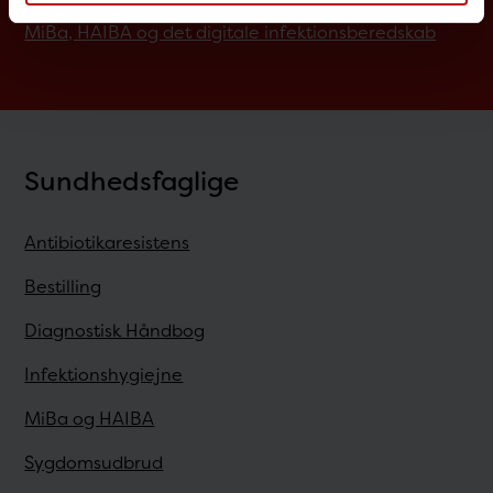
MiBa, HAIBA og det digitale infektionsberedskab
Sundhedsfaglige
Antibiotikaresistens
Bestilling
Diagnostisk Håndbog
Infektionshygiejne
MiBa og HAIBA
Sygdomsudbrud