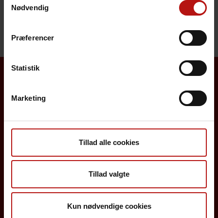
Henvendelse
Nødvendig
Præferencer
Statistik
Borgere
Marketing
Det danske børnevaccinationsprogram
Influenzavaccination
Tillad alle cookies
Job på SSI
Rejsevaccination
Tillad valgte
Screening for medfødte sygdomme
Kun nødvendige cookies
Sygdomsleksikon