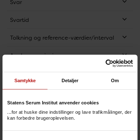
Svar
Svartid
Tolkning og reference-værdier/interval
Analysens princip
Bestillingskode
Samtykke
Detaljer
Om
Svarkode
Statens Serum Institut anvender cookies
Pris
...for at huske dine indstillinger og lave trafikmålinger, der
kan forbedre brugeroplevelsen.
Sygdomsbeskrivelser
Samtykkevalg