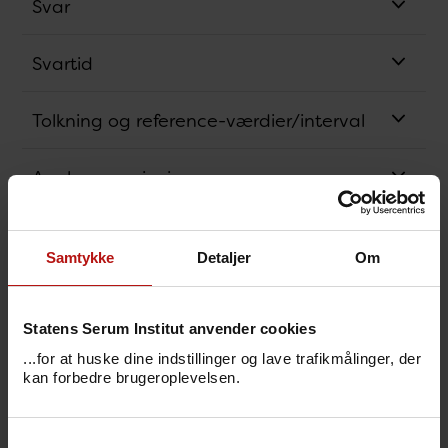
Svar
Svartid
Tolkning og reference-værdier/interval
Analysens princip
Bestillingskode
Samtykke
Detaljer
Om
Svarkode
Statens Serum Institut anvender cookies
Pris
...for at huske dine indstillinger og lave trafikmålinger, der
kan forbedre brugeroplevelsen.
Sygdomsbeskrivelser
Samtykkevalg