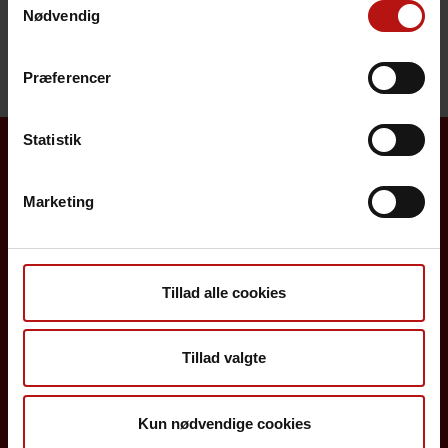
Henvendelse
Nødvendig
Præferencer
Statistik
Borgere
Marketing
Det danske børnevaccinationsprogram
Influenzavaccination
Tillad alle cookies
Job på SSI
Rejsevaccination
Tillad valgte
Screening for medfødte sygdomme
Kun nødvendige cookies
Sygdomsleksikon