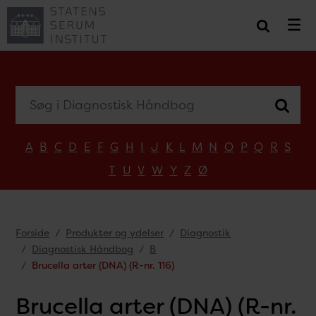
Søg i Diagnostisk Håndbog
A
B
C
D
E
F
G
H
I
J
K
L
M
N
O
P
Q
R
S
T
U
V
W
Y
Z
Ø
Forside
Produkter og ydelser
Diagnostik
Diagnostisk Håndbog
B
Brucella arter (DNA) (R-nr. 116)
Brucella arter (DNA) (R-nr.