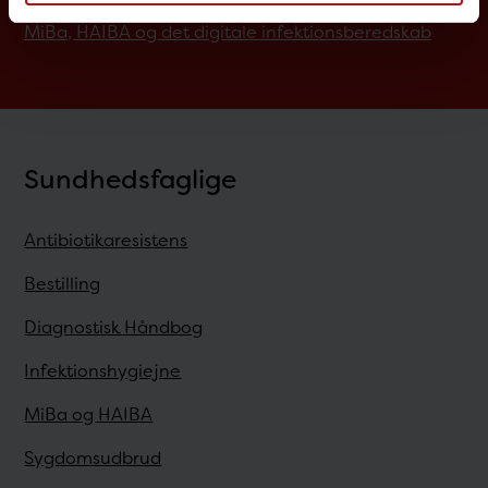
MiBa, HAIBA og det digitale infektionsberedskab
Sundhedsfaglige
Antibiotikaresistens
Bestilling
Diagnostisk Håndbog
Infektionshygiejne
MiBa og HAIBA
Sygdomsudbrud