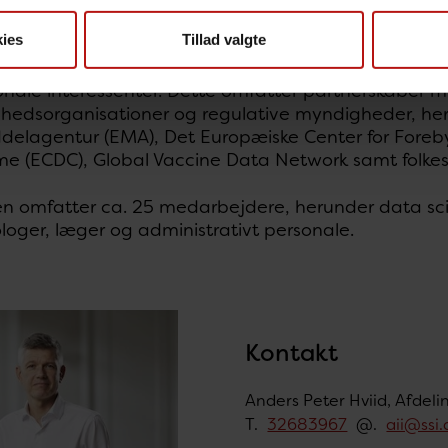
lingssystemer og prioriteringsværktøjer.
ies
Tillad valgte
en har en veletableret tradition for videnskabeligt
ionale interessenter. Dette omfatter partnerskaber
dhedsorganisationer og regulative myndigheder, he
elagentur (EMA), Det Europæiske Center for Foreb
 (ECDC), Global Vaccine Data Network samt folkesu
n omfatter ca. 25 medarbejdere, herunder data scien
oger, læger og administrativt personale.
Kontakt
Anders Peter Hviid, Afdeli
T.
32683967
@.
aii@ssi.