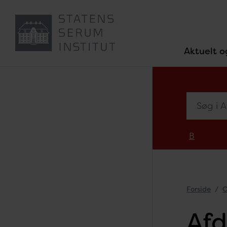
Aktuelt o
Søg i Afde
B
Forside
O
Afd