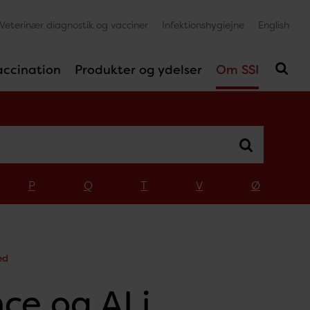
Veterinær diagnostik og vacciner
Infektionshygiejne
English
accination
Produkter og ydelser
Om SSI
P
Q
T
V
Ø
ed
ce og AI i