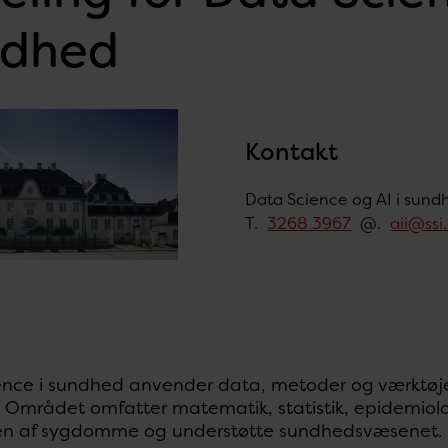
ndhed
Kontakt
Data Science og AI i sund
T.
3268 3967
@.
aii@ssi
l
ence i sundhed anvender data, metoder og værktøjer
 Området omfatter matematik, statistik, epidemiolog
sen af sygdomme og understøtte sundhedsvæsenet.