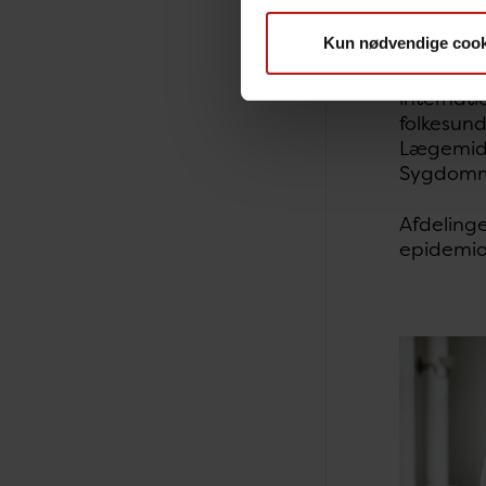
vars
Kun nødvendige cook
Afdeling
internat
folkesun
Lægemidd
Sygdomme
Afdelinge
epidemiol