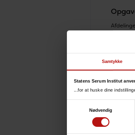
Opgav
Afdelinge
Epidemiol
At f
At i
Samtykke
Vacc
Anve
Statens Serum Institut anve
Disse akt
...for at huske dine indstilli
og respo
Samtykkevalg
Ud o
Nødvendig
unde
Arbe
besl