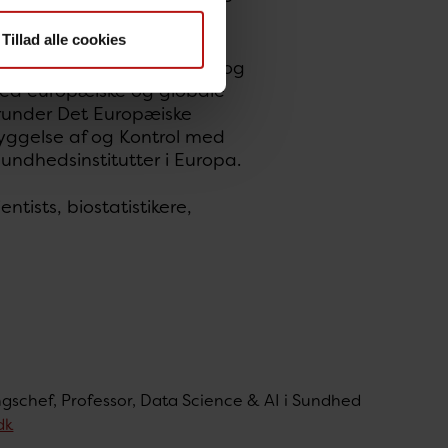
Tillad alle cookies
 samarbejde med nationale og
 med europæiske og globale
runder Det Europæiske
yggelse af og Kontrol med
ndhedsinstitutter i Europa.
tists, biostatistikere,
ngschef, Professor, Data Science & AI i Sundhed
dk