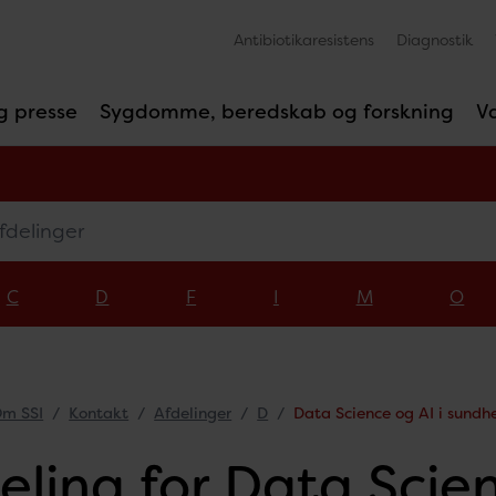
Antibiotikaresistens
Diagnostik
g presse
Sygdomme, beredskab og forskning
V
linger
C
D
F
I
M
O
m SSI
Kontakt
Afdelinger
D
Data Science og AI i sundh
eling for Data Scien