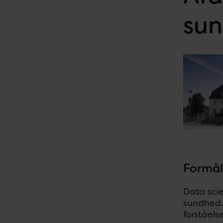
su
Formå
Data sci
sundhed.
forståel