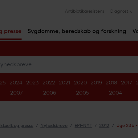
Antibiotikaresistens
Diagnostik
g presse
Sygdomme, beredskab og forskning
V
edsbreve
25
2024
2023
2022
2021
2020
2019
2018
2017
2007
2006
2005
2004
ktuelt og presse
Nyhedsbreve
EPI-NYT
2012
Uge 23b -