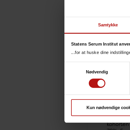
kortvisni
kommuner
tilslutn
Beregnin
Samtykke
MFR 2 i 
Statens Serum Institut anve
Samlet va
...for at huske dine indstilli
Tilslutn
tilslutni
Samtykkevalg
Nødvendig
For årga
Fåborg-M
Sorø, Ri
MFR 2 i
Kun nødvendige cook
For dem, 
tilslutni
kohorten