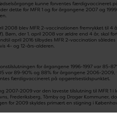
e fødselsårgange kunne forventes færdigvaccineret p
der dette for MFR 1 og for årgangene 2007 og 1999 f
en.
pril 2008 blev MFR 2-vaccinationen fremrykket til 4
). Børn, der 1. april 2008 var ældre end 4 år, skal fo
Indtil april 2016 tilbydes MFR 2-vaccination således å
is 4- og 12-års-alderen.
onstilslutningen for årgangene 1996-1997 var 85-87
5 var 89-90% og 88% for årgangene 2006-2009, fi
entes færdigvaccineret på opgørelsestidspunktet.
g 2007-2009 var den laveste tilslutning til MFR 1 i
ns, Frederiksberg, Tårnby og Dragør Kommuner, do
ngen for 2009 skyldes primært en stigning i Køben
 tilslutningen på kommuneniveau kan findes på
www.