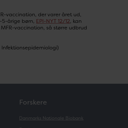
R-vaccination, der varer året ud,
4-5-årige børn,
EPI-NYT 12/12
, kan
om MFR-vaccination, så større udbrud
r Infektionsepidemiologi)
Forskere
Danmarks Nationale Biobank