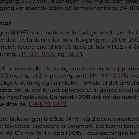
årgang 2007 var tilslutningen 71%, hvilket kan forkla
rgang var spændvidden på kommuneniveau 34-81%
tar
ngen til MFR-vaccination er fortsat generelt uændret 
 endda let faldende for fødselsårgangene 2006-2009. 
erelt lavere end til MFR 1. Specielt har MFR 2 i 4-å
lutning,
EPI-NYT 9/08
og
figur 1
.
af, at den reelle tilslutning kan være underrapporte
3 med op til 3-4 procentpoint),
EPI-NYT 20/12
, m
kelige tilslutning og forsinkelse i forhold til det anb
ination, at der fortsat ophobes et stigende antal
ns heraf oplevede Danmark i 2011 det største mæsl
e tilfælde,
EPI-NYT 24/11
.
re tilslutningen til både MFR 1 og 2 bedres marka
 forventes. Endvidere vil Danmark ikke kunne kontr
er WHO’s mål for Europa i 2015. Forudsætningen her