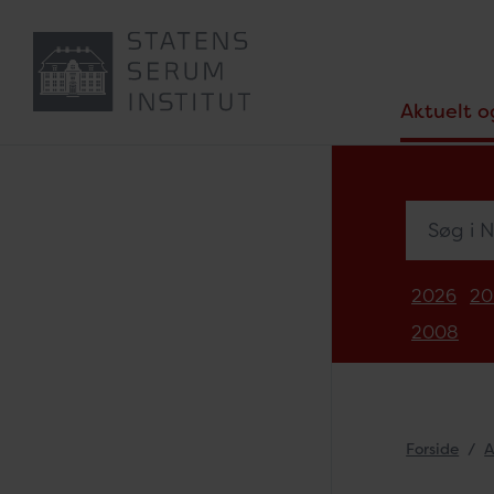
Aktuelt o
Søg i Nyh
2026
20
2008
Forside
A