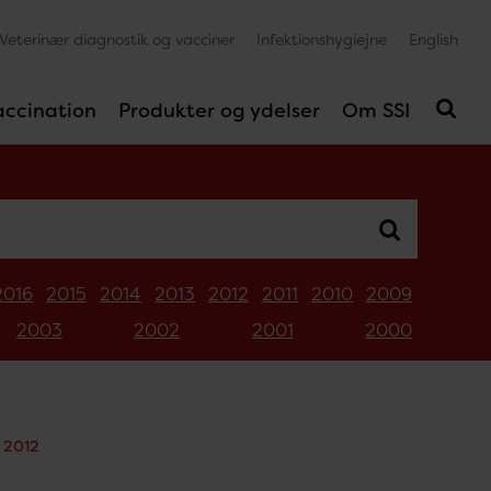
Veterinær diagnostik og vacciner
Infektionshygiejne
English
accination
Produkter og ydelser
Om SSI
2016
2015
2014
2013
2012
2011
2010
2009
2003
2002
2001
2000
 2012