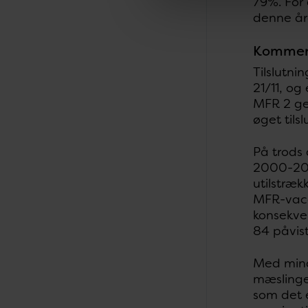
79%. For 
denne å
Kommen
Tilslutni
21/11, og
MFR 2 gen
øget tils
På trods 
2000-200
utilstræk
MFR-vacc
konsekve
84 påvist
Med mind
mæslinger
som det 