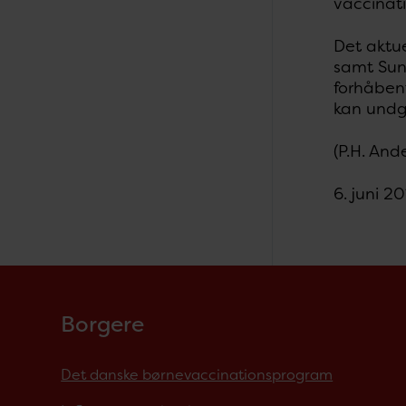
vaccinati
Det aktue
samt Sund
forhåbent
kan undg
(P.H. And
6. juni 2
Borgere
Det danske børnevaccinationsprogram