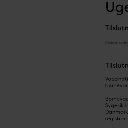
Uge
Tilslut
Senest redi
Tilslut
Vaccinati
børnevac
Børnevac
Sygesikri
Danmark a
registrer