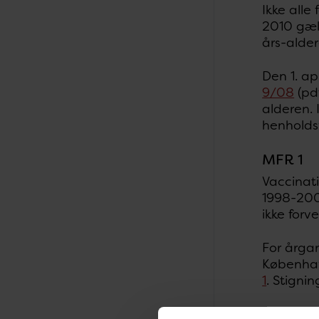
Ikke all
2010 gæl
års-alder
Den 1. a
9/08
(pdf
alderen. 
henholdsv
MFR 1
Vaccinati
1998-200
ikke forv
For årgan
Københav
1
. Stigni
Data for