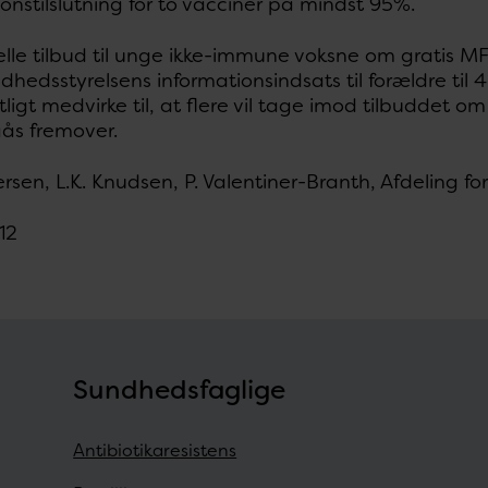
onstilslutning for to vacciner på mindst 95%.
lle tilbud til unge ikke-immune voksne om gratis MF
hedsstyrelsens informationsindsats til forældre til 
ligt medvirke til, at flere vil tage imod tilbuddet 
ås fremover.
ersen, L.K. Knudsen, P. Valentiner-Branth, Afdeling fo
012
Sundhedsfaglige
Antibiotikaresistens