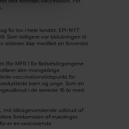
res ved forsinket vaccination. For
.
og for lav i hele landet, EPI-NYT
Som tidligere var tilslutningen til
rs-alderen ikke medført en forventet
ret (for MFR 1 for fødselsårgangene
edfører den mangeårige
efalede vaccinationstidspunkt for
 ubeskyttede børn og unge. Som en
ingeudbrud i de seneste 16 år med
nt, må tilbagevendende udbrud af
ollere forekomsten af mæslinger,
for er en vedvarende