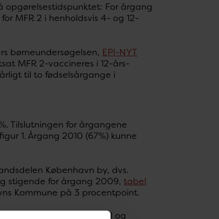
å opgørelsestidspunktet: For årgang
or MFR 2 i henholdsvis 4- og 12-
 års børneundersøgelsen,
EPI-NYT
rtsat MFR 2-vaccineres i 12-års-
rligt til to fødselsårgange i
%. Tilslutningen for årgangene
gur 1. Årgang 2010 (67%) kunne
 landsdelen København by, dvs.
g stigende for årgang 2009,
tabel
havns Kommune på 3 procentpoint.
ssi.dk/data
, både som tal og