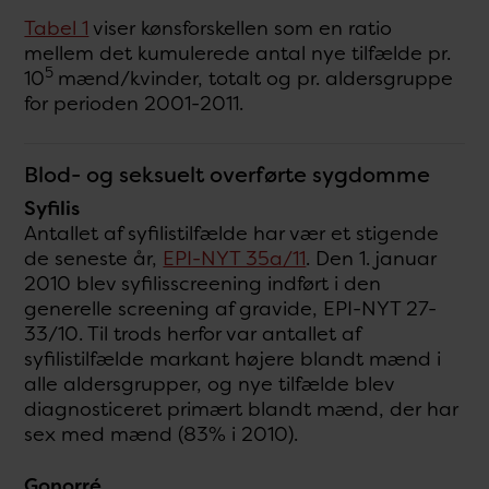
Tabel 1
viser kønsforskellen som en ratio
mellem det kumulerede antal nye tilfælde pr.
5
10
mænd/kvinder, totalt og pr. aldersgruppe
for perioden 2001-2011.
Blod- og seksuelt overførte sygdomme
Syfilis
Antallet af syfilistilfælde har vær et stigende
de seneste år,
EPI-NYT 35a/11
. Den 1. januar
2010 blev syfilisscreening indført i den
generelle screening af gravide, EPI-NYT 27-
33/10. Til trods herfor var antallet af
syfilistilfælde markant højere blandt mænd i
alle aldersgrupper, og nye tilfælde blev
diagnosticeret primært blandt mænd, der har
sex med mænd (83% i 2010).
Gonorré