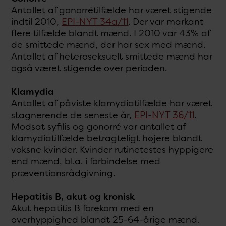
Antallet af gonorrétilfælde har været stigende
indtil 2010,
EPI-NYT 34a/11
. Der var markant
flere tilfælde blandt mænd. I 2010 var 43% af
de smittede mænd, der har sex med mænd.
Antallet af heteroseksuelt smittede mænd har
også været stigende over perioden.
Klamydia
Antallet af påviste klamydiatilfælde har været
stagnerende de seneste år,
EPI-NYT 36/11
.
Modsat syfilis og gonorré var antallet af
klamydiatilfælde betragteligt højere blandt
voksne kvinder. Kvinder rutinetestes hyppigere
end mænd, bl.a. i forbindelse med
præventionsrådgivning.
Hepatitis B, akut og kronisk
Akut hepatitis B forekom med en
overhyppighed blandt 25-64-årige mænd.