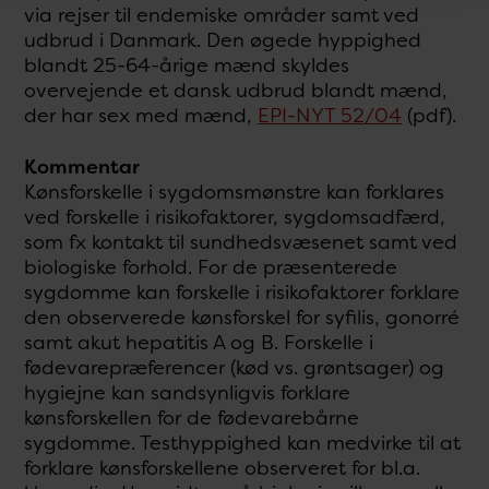
via rejser til endemiske områder samt ved
udbrud i Danmark. Den øgede hyppighed
blandt 25-64-årige mænd skyldes
overvejende et dansk udbrud blandt mænd,
der har sex med mænd,
EPI-NYT 52/04
(pdf).
Kommentar
Kønsforskelle i sygdomsmønstre kan forklares
ved forskelle i risikofaktorer, sygdomsadfærd,
som fx kontakt til sundhedsvæsenet samt ved
biologiske forhold. For de præsenterede
sygdomme kan forskelle i risikofaktorer forklare
den observerede kønsforskel for syfilis, gonorré
samt akut hepatitis A og B. Forskelle i
fødevarepræferencer (kød vs. grøntsager) og
hygiejne kan sandsynligvis forklare
kønsforskellen for de fødevarebårne
sygdomme. Testhyppighed kan medvirke til at
forklare kønsforskellene observeret for bl.a.