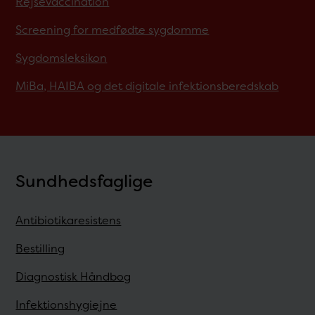
Rejsevaccination
Screening for medfødte sygdomme
Sygdomsleksikon
MiBa, HAIBA og det digitale infektionsberedskab
Sundhedsfaglige
Antibiotikaresistens
Bestilling
Diagnostisk Håndbog
Infektionshygiejne