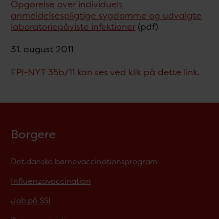
Opgørelse over individuelt
anmeldelsespligtige sygdomme og udvalgte
laboratoriepåviste infektioner
(pdf)
31. august 2011
EPI-NYT 35b/11 kan ses ved klik på dette link
.
Borgere
Det danske børnevaccinationsprogram
Influenzavaccination
Job på SSI