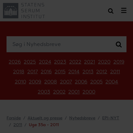
Søg i Nyhedsbreve
2026
2025
2024
2023
2022
2021
2020
2019
2018
2017
2016
2015
2014
2013
2012
2011
2010
2009
2008
2007
2006
2005
2004
2003
2002
2001
2000
Forside
Aktuelt og presse
Nyhedsbreve
EPI-NYT
2011
Uge 35a - 2011