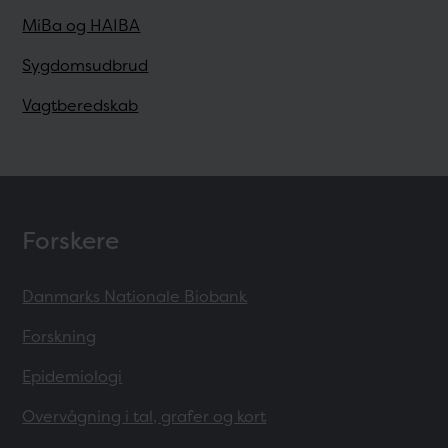
MiBa og HAIBA
Sygdomsudbrud
Vagtberedskab
Forskere
Danmarks Nationale Biobank
Forskning
Epidemiologi
Overvågning i tal, grafer og kort