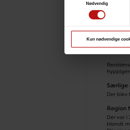
Der blev 
Nødvendig
% af isol
Der blev 
Smittefo
Kun nødvendige cook
Fluoroqui
var 74 % 
Resistens
hyppiger
Særlige 
Der blev
Region 
Der var 
blandt 