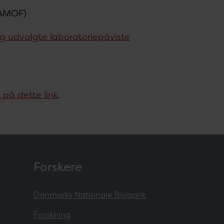
, AMOF)
g udvalgte laboratoriepåviste
 på dette link
.
Forskere
Danmarks Nationale Biobank
Forskning