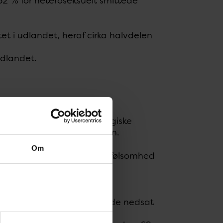
2 % for heteroseksuelt smittede
t i udlandet, heraf cirka halvdelen
udlandet.
landets klinisk mikrobiologiske
fluoroquinolon og ceftriaxon.
Om
erne, og 26 % havde nedsat følsomhed
af isolaterne, mens 3 % havde nedsat