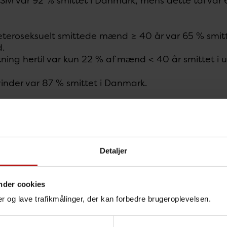
SM var 92 % smittet i Danmark, mens dette tal var 6
eteroseksuelt smittede mænd ≥ 40 år var 65 % smitte
d.
ing hertil var kun 22 % af mænd < 40 år smittet i 
inder var 87 % smittet i Danmark.
sforhold
laboratoriet modtog i 2010 370 gonokokisolater fra 
r. Isolaterne blev følsomhedsbestemt for penicillin, 
Detaljer
nresistens forekom hos 55 % (57 % i 2009) af isolat
009).
% var penicillinaseproducerende (14 % i 2009).
nder cookies
nger og lave trafikmålinger, der kan forbedre brugeroplevelsen.
nolonresistens blev påvist hos 68 % (75 % i 2009) 
 (2 % i 2009).