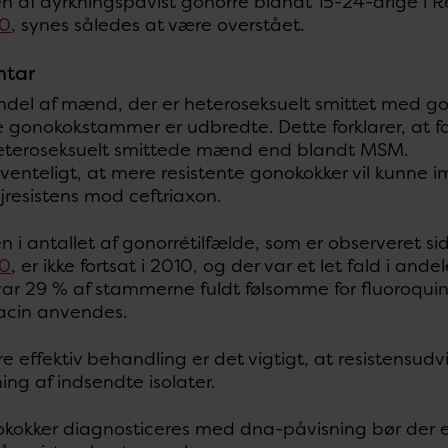
en af dyrkningspåvist gonorré blandt 15-24-årige i 
10
, synes således at være overstået.
tar
ndel af mænd, der er heteroseksuelt smittet med gon
e gonokokstammer er udbredte. Dette forklarer, at fo
eteroseksuelt smittede mænd end blandt MSM.
rventeligt, at mere resistente gonokokker vil kunne i
jresistens mod ceftriaxon.
n i antallet af gonorrétilfælde, som er observeret si
10
, er ikke fortsat i 2010, og der var et let fald i and
ar 29 % af stammerne fuldt følsomme for fluoroquino
xacin anvendes.
kre effektiv behandling er det vigtigt, at resistensudv
ng af indsendte isolater.
okokker diagnosticeres med dna-påvisning bør der 