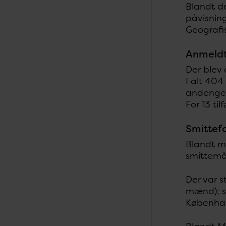
Blandt de
påvisning
Geografis
Anmeldt
Der blev 
I alt 404
andengene
For 13 ti
Smittef
Blandt mæ
smittem
Der var 
mænd); s
Københa