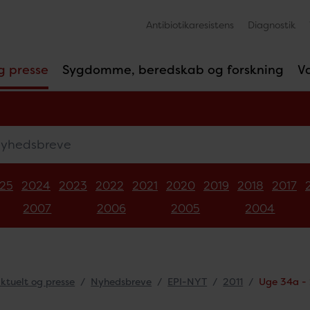
Antibiotikaresistens
Diagnostik
g presse
Sygdomme, beredskab og forskning
V
edsbreve
25
2024
2023
2022
2021
2020
2019
2018
2017
2007
2006
2005
2004
ktuelt og presse
Nyhedsbreve
EPI-NYT
2011
Uge 34a - 