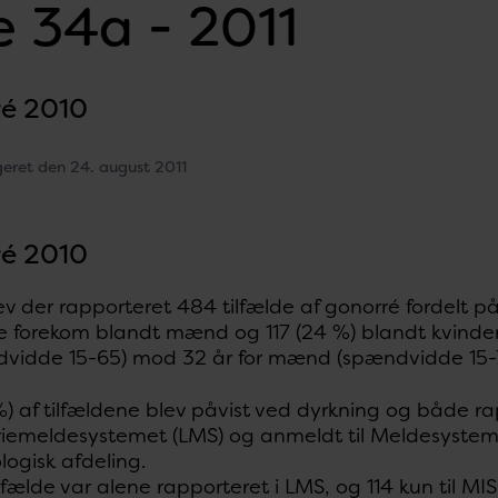
 34a - 2011
é 2010
geret den 24. august 2011
é 2010
ev der rapporteret 484 tilfælde af gonorré fordelt på
ne forekom blandt mænd og 117 (24 %) blandt kvinder
dvidde 15-65) mod 32 år for mænd (spændvidde 15-
) af tilfældene blev påvist ved dyrkning og både ra
riemeldesystemet (LMS) og anmeldt til Meldesysteme
ogisk afdeling.
tilfælde var alene rapporteret i LMS, og 114 kun til MIS