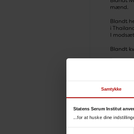
Blandt M
mænd.
Blandt h
i Thailan
I modsætn
Blandt kv
Resisten
Reference
afdelinge
Samtykke
Penicilli
(29 % i 2
I alt 19 
Statens Serum Institut anve
...for at huske dine indstilli
Fluoroqui
følsomhed
Samtykkevalg