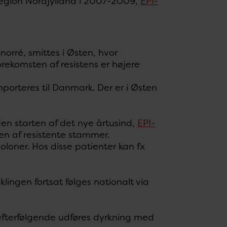
Region Nordjylland i 2007-2009,
EPI-
orré, smittes i Østen, hvor
rekomsten af resistens er højere
mporteres til Danmark. Der er i Østen
den starten af det nye årtusind,
EPI-
elen af resistente stammer.
loner. Hos disse patienter kan fx
iklingen fortsat følges nationalt via
efterfølgende udføres dyrkning med