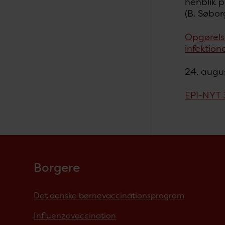
henblik 
(B. Søbo
Opgørels
infektion
24. augu
EPI-NYT 3
Borgere
Det danske børnevaccinationsprogram
Influenzavaccination