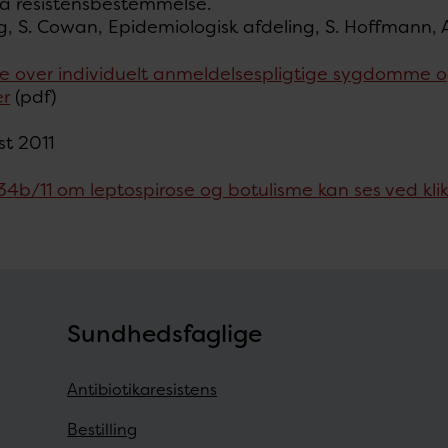
på resistensbestemmelse.
rg, S. Cowan, Epidemiologisk afdeling, S. Hoffmann
e over individuelt anmeldelsespligtige sygdomme o
er
(pdf)
st 2011
4b/11 om leptospirose og botulisme kan ses ved klik
Sundhedsfaglige
Antibiotikaresistens
Bestilling