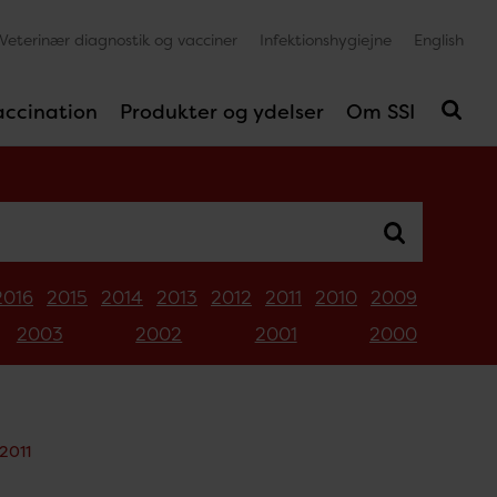
Veterinær diagnostik og vacciner
Infektionshygiejne
English
accination
Produkter og ydelser
Om SSI
2016
2015
2014
2013
2012
2011
2010
2009
2003
2002
2001
2000
2011