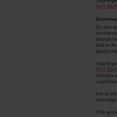
Stigning
NYT 36/
Kommen
En stor a
resistent
blandt h
Det er fo
påvist hø
Stigninge
NYT 36/
Således v
ciproflo
For at si
overvågni
Hvis gon