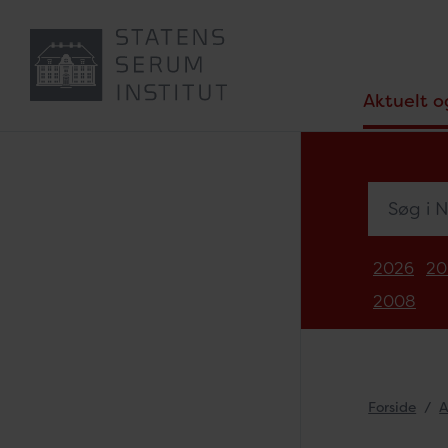
Aktuelt o
Søg i Nyh
2026
20
2008
Forside
A