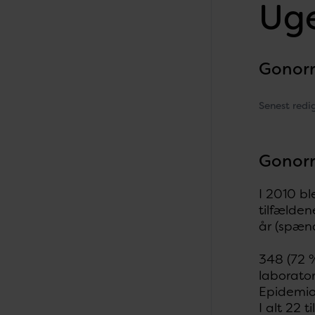
Uge
Gonorr
Senest redi
Gonorr
I 2010 bl
tilfælde
år (spæn
348 (72 %
laborato
Epidemiol
I alt 22 