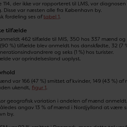
 114, der ikke var rapporteret til LMS, var diagnosen
. Disse var næsten alle fra København by.
k fordeling ses af
tabel 1
.
e tilfælde
anmeldt 462 tilfælde til MIS, 350 hos 337 mænd og 1
 (90 %) tilfælde blev anmeldt hos danskfødte, 32 (7 
rationsindvandrere og seks (1 %) hos turister.
lfælde var oprindelsesland uoplyst.
orhold
nd var 166 (47 %) smittet af kvinder, 149 (43 %) af
åden ukendt,
figur 1
.
stor geografisk variation i andelen af mænd anme
åledes angav 13 % af mænd i Nordjylland at være 
vn by.