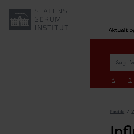
Aktuelt o
Søg i Vacc
A
B
Forside
V
Inf