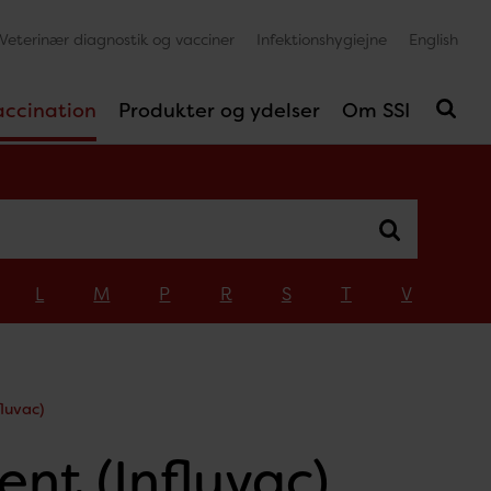
Veterinær diagnostik og vacciner
Infektionshygiejne
English
accination
Produkter og ydelser
Om SSI
L
M
P
R
S
T
V
fluvac)
ent (Influvac)