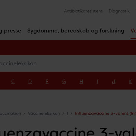
Antibiotikaresistens
Diagnostik
g presse
Sygdomme, beredskab og forskning
V
ineleksikon
C
D
F
G
H
I
J
K
accination
Vaccineleksikon
I
Influenzavaccine 3-valent (In
luenzavaccine 3-val