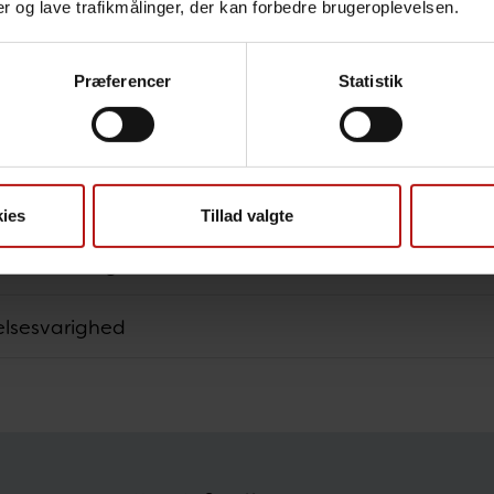
nger og lave trafikmålinger, der kan forbedre brugeroplevelsen.
pen for vaccination
tionsdosis
Præferencer
Statistik
r ikke vaccineres?
tet og amning
ies
Tillad valgte
te bivirkninger
elsesvarighed