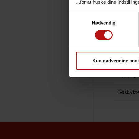
...for at huske dine indstilli
Målgrup
Samtykkevalg
Vaccina
Nødvendig
Hvem bø
Gravidi
Kun nødvendige cook
Hyppigs
Beskytt