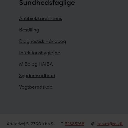
Sundhedsfaglige
Antibiotikaresistens
Bestilling
Diagnostisk Håndbog
Infektionshygiejne
MiBa og HAIBA
Sygdomsudbrud
Vagtberedskab
Artillerivej 5, 2300 Kbh S.
T.
32683268
@.
serum@ssi.dk