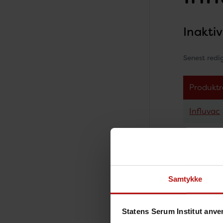
Inakti
Senest redi
Produkt
Influvac
Samtykke
Vaccine
Statens Serum Institut anve