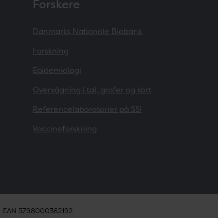
Forskere
Danmarks Nationale Biobank
Forskning
Epidemiologi
Overvågning i tal, grafer og kort
Referencelaboratorier på SSI
Vaccineforskning
EAN 5798000362192