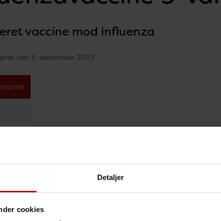
veret vaccine mod influenza
geret den 5. september 2025
resumé
Detaljer
ns indhold
nder cookies