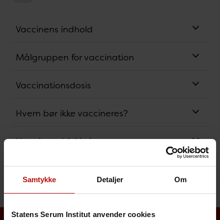
Vaccinens indhold
Målgruppen for vaccination
Vaccinationsdosis
Hvem bør ikke vaccineres?
Hyppigste bivirkninger
Beskyttelsesvarighed
Samtykke
Detaljer
Om
Statens Serum Institut anvender cookies