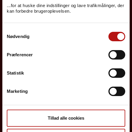
...for at huske dine indstillinger og lave trafikmålinger, der
Se også...
kan forbedre brugeroplevelsen.
Det danske børnevaccinationsprogram
Samtykkevalg
Tilpasning til det danske
Nødvendig
børnevaccinationsprogram
Kighoste-postekspositionsprofylakse og
Præferencer
behandling
Tetanus-postekspositionsprofylakse
Statistik
Rejsevaccination af børn
Marketing
Borgere
Tillad alle cookies