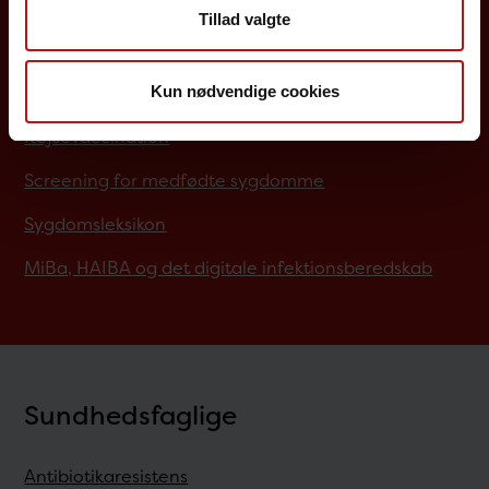
Det danske børnevaccinationsprogram
Tillad valgte
Influenzavaccination
Kun nødvendige cookies
Job på SSI
Rejsevaccination
Screening for medfødte sygdomme
Sygdomsleksikon
MiBa, HAIBA og det digitale infektionsberedskab
Sundhedsfaglige
Antibiotikaresistens