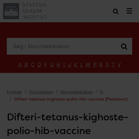
Søg i Vaccineleksikon
A
B
C
D
F
G
H
I
J
K
L
M
P
R
S
T
V
Forside
Vaccination
Vaccineleksikon
D
Difteri-tetanus-kighoste-polio-hib-vaccine (Pentavac)
Difteri-tetanus-kighoste-
polio-hib-vaccine