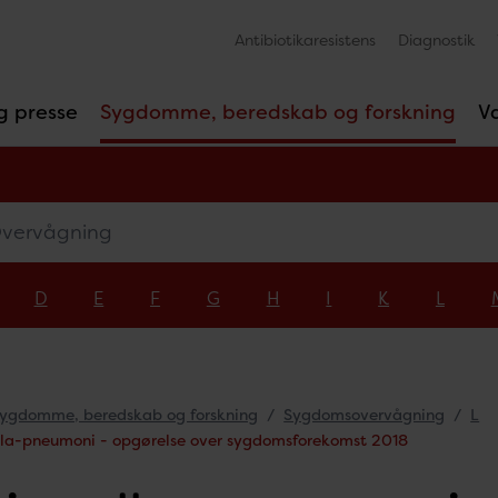
Antibiotikaresistens
Diagnostik
g presse
Sygdomme, beredskab og forskning
V
rvågning
D
E
F
G
H
I
K
L
ygdomme, beredskab og forskning
Sygdomsovervågning
L
lla-pneumoni - opgørelse over sygdomsforekomst 2018