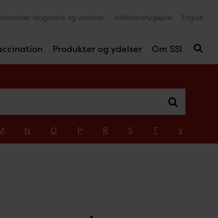
Veterinær diagnostik og vacciner
Infektionshygiejne
English
accination
Produkter og ydelser
Om SSI
M
N
O
P
R
S
T
V