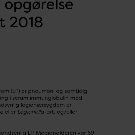
 opgørelse
t 2018
gdom (LP) er pneumoni og samtidig
igning i serum immunglobulin mod
andsynlig legionærsygdom er
la
eller
Legionella
-art, og/eller
r sandsynlig LP. Medianalderen var 69