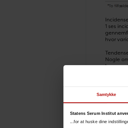
Incidense
1 ses inc
gennemfø
hvor var
Tendensen
Nogle om
har en re
Samtykke
Statens Serum Institut anve
...for at huske dine indstilli