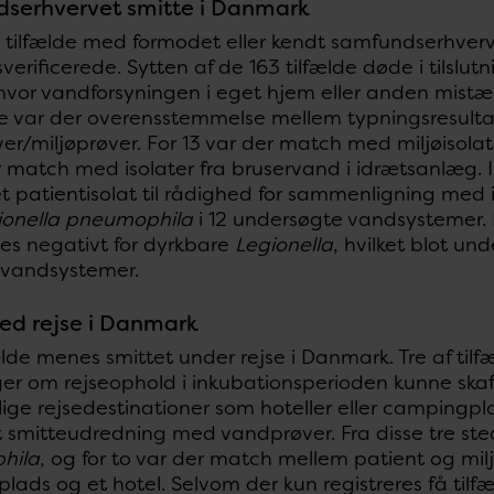
serhvervet smitte i Danmark
3 tilfælde med formodet eller kendt samfundserhverv
verificerede. Sytten af de 163 tilfælde døde i tilslutni
 hvor vandforsyningen i eget hjem eller anden mistæ
se var der overensstemmelse mellem typningsresultate
r/miljøprøver. For 13 var der match med miljøisolat
r match med isolater fra bruservand i idrætsanlæg. I
et patientisolat til rådighed for sammenligning med 
ionella pneumophila
i 12 undersøgte vandsystemer. 
des negativt for dyrkbare
Legionella
, hvilket blot un
e vandsystemer.
ved rejse i Danmark
ælde menes smittet under rejse i Danmark. Tre af til
er om rejseophold i inkubationsperioden kunne skaff
ige rejsedestinationer som hoteller eller campingplad
 smitteudredning med vandprøver. Fra disse tre ste
hila
, og for to var der match mellem patient og mil
ads og et hotel. Selvom der kun registreres få tilf