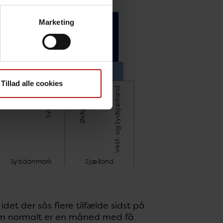
Marketing
Tillad alle cookies
idet der sås flere tilfælde sidst på
som normalt er en måned med få