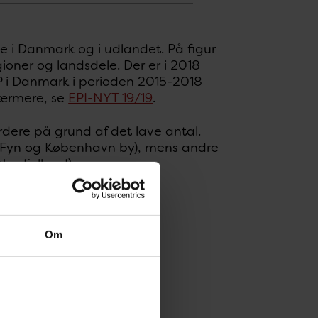
de i Danmark og i udlandet. På figur
gioner og landsdele. Der er i 2018
P i Danmark i perioden 2015-2018
nærmere, se
EPI-NYT 19/19
.
rdere på grund af det lave antal.
om Fyn og København by), mens andre
Nordjylland).
Om