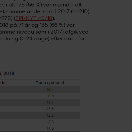
, i alt 175 (66 %) var mænd. I alt
 det samme andel som i 2017 (n=210),
=278) (
EPI-NYT 45/18
).
018 på 71 år og 135 (66 %) var
 samme niveau som i 2017) afgik ved
edning 0-24 dage) efter dato for