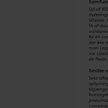
Samfund
Ud af 16
dyrknings
tilfælde,
14 af dis
vandprøve
for én va
der ikke 
man
Leg
var såle
de flest
Smitte 
Seks tilf
oplysning
tilgængel
foretaget
pneumop
campingpl