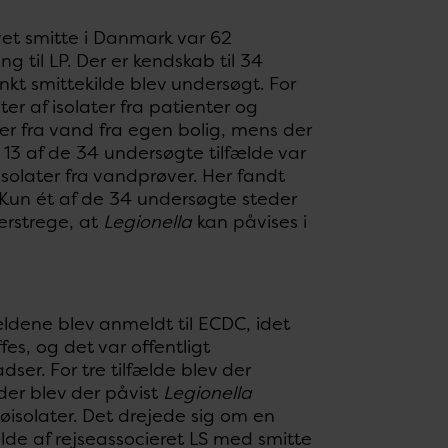
et smitte i Danmark var 62
ng til LP. Der er kendskab til 34
nkt smittekilde blev undersøgt. For
r af isolater fra patienter og
er fra vand fra egen bolig, mens der
 13 af de 34 undersøgte tilfælde var
isolater fra vandprøver. Her fandt
Kun ét af de 34 undersøgte steder
derstrege, at
Legionella
kan påvises i
fældene blev anmeldt til ECDC, idet
es, og det var offentligt
ser. For tre tilfælde blev der
der blev der påvist
Legionella
jøisolater. Det drejede sig om en
ælde af rejseassocieret LS med smitte