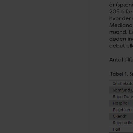
år (spænd
205 tilfæ
hvor der 
Medianald
mænd. En 
døden in
debut el
Antal til