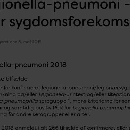
ionella-pneumoni -
r sygdomsforekoms
geret den 8. maj 2019
ella-pneumoni 2018
e tilfælde
rne for konfirmeret legionella-pneumoni/legionærsy
yrkning og/eller
Legionella
-urintest og/eller titerst
la pneumophila
seroguppe 1, mens kriterierne for s
 og samtidig positiv PCR for
Legionella pneumophi
ning for andre serogrupper eller arter.
i 2018 anmeldt i alt 266 tilfælde af konfirmeret elle