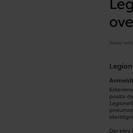
Leg
ove
Senest redi
Legion
Anmeldt
Kriterie
positiv d
Legionel
pneumoni
titerstig
Der blev 