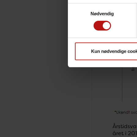
Samtykkevalg
Nødvendig
Kun nødvendige cook
Årstidsva
året i 2