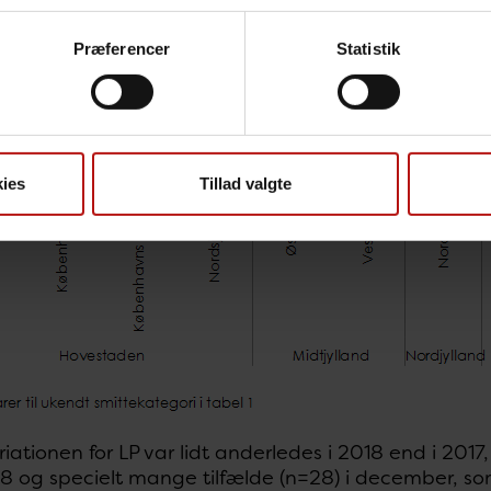
Præferencer
Statistik
ies
Tillad valgte
riationen for LP var lidt anderledes i 2018 end i 2017, 
018 og specielt mange tilfælde (n=28) i december, 