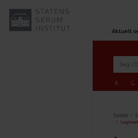
Aktuelt o
Søg i Ove
A
C
Forside
S
Legione