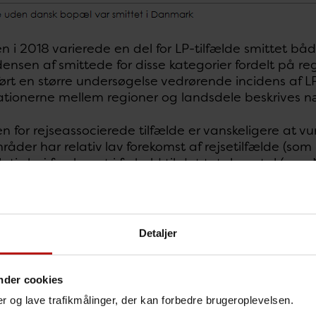
n i 2018 varierede en del for LP-tilfælde smittet bå
idensen af smittede for disse kategorier fordelt på re
rt en større undersøgelse vedrørende incidens af L
iationerne mellem regioner og landsdele beskrives 
 for rejseassocierede tilfælde er vanskeligere at vu
råder har relativ lav forekomst af rejsetilfælde (s
lativ høj forekomst i forhold til det totale antal (som 
Detaljer
nder cookies
nger og lave trafikmålinger, der kan forbedre brugeroplevelsen.