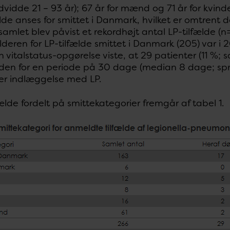
vidde 21 – 93 år); 67 år for mænd og 71 år for kvinder
lde anses for smittet i Danmark, hvilket er omtrent
samlet blev påvist et rekordhøjt antal LP-tilfælde (n
eren for LP-tilfælde smittet i Danmark (205) var i 2
vitalstatus-opgørelse viste, at 29 patienter (11 %;
den for en periode på 30 dage (median 8 dage; spr
ler indlæggelse med LP.
fælde fordelt på smittekategorier fremgår af tabel 1.