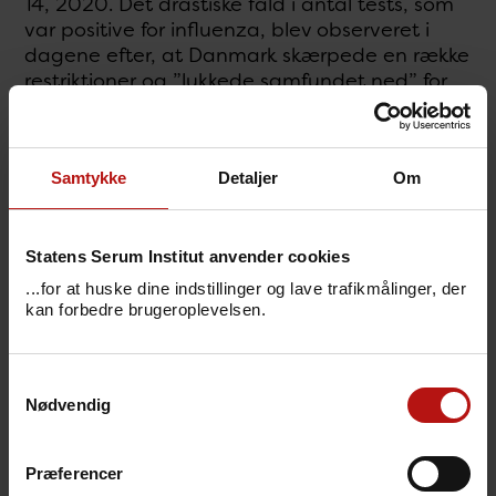
14, 2020. Det drastiske fald i antal tests, som
var positive for influenza, blev observeret i
dagene efter, at Danmark skærpede en række
restriktioner og ”lukkede samfundet ned” for
at begrænse COVID-19-pandemien, figur 7. Et
så drastisk fald i influenza positivprocenten
på få uger er ikke tidligere observeret, figur 8.
Samtykke
Detaljer
Om
Statens Serum Institut anvender cookies
...for at huske dine indstillinger og lave trafikmålinger, der
kan forbedre brugeroplevelsen.
Samtykkevalg
Nødvendig
Præferencer