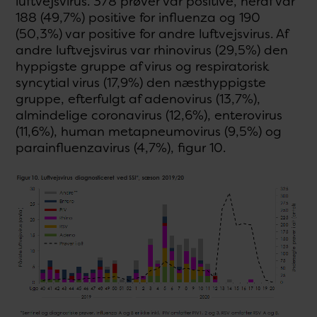
luftvejsvirus. 378 prøver var positive, heraf var
188 (49,7%) positive for influenza og 190
(50,3%) var positive for andre luftvejsvirus. Af
andre luftvejsvirus var rhinovirus (29,5%) den
hyppigste gruppe af virus og respiratorisk
syncytial virus (17,9%) den næsthyppigste
gruppe, efterfulgt af adenovirus (13,7%),
almindelige coronavirus (12,6%), enterovirus
(11,6%), human metapneumovirus (9,5%) og
parainfluenzavirus (4,7%), figur 10.