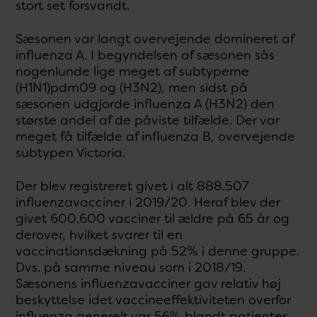
stort set forsvandt.
Sæsonen var langt overvejende domineret af
influenza A. I begyndelsen af sæsonen sås
nogenlunde lige meget af subtyperne
(H1N1)pdm09 og (H3N2), men sidst på
sæsonen udgjorde influenza A (H3N2) den
største andel af de påviste tilfælde. Der var
meget få tilfælde af influenza B, overvejende
subtypen Victoria.
Der blev registreret givet i alt 888.507
influenzavacciner i 2019/20. Heraf blev der
givet 600.600 vacciner til ældre på 65 år og
derover, hvilket svarer til en
vaccinationsdækning på 52% i denne gruppe.
Dvs. på samme niveau som i 2018/19.
Sæsonens influenzavacciner gav relativ høj
beskyttelse idet vaccineeffektiviteten overfor
influenza generelt var 56% blandt patienter,