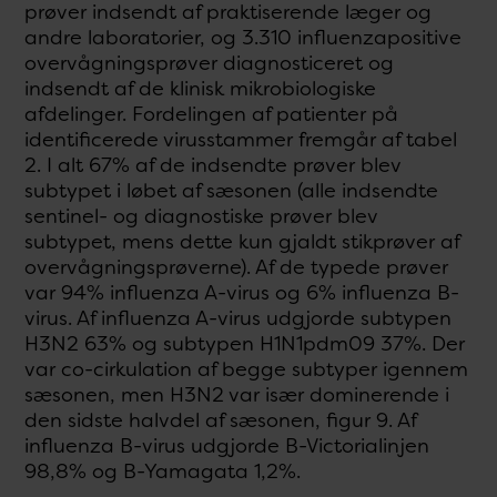
prøver indsendt af praktiserende læger og
andre laboratorier, og 3.310 influenzapositive
overvågningsprøver diagnosticeret og
indsendt af de klinisk mikrobiologiske
afdelinger. Fordelingen af patienter på
identificerede virusstammer fremgår af tabel
2. I alt 67% af de indsendte prøver blev
subtypet i løbet af sæsonen (alle indsendte
sentinel- og diagnostiske prøver blev
subtypet, mens dette kun gjaldt stikprøver af
overvågningsprøverne). Af de typede prøver
var 94% influenza A-virus og 6% influenza B-
virus. Af influenza A-virus udgjorde subtypen
H3N2 63% og subtypen H1N1pdm09 37%. Der
var co-cirkulation af begge subtyper igennem
sæsonen, men H3N2 var især dominerende i
den sidste halvdel af sæsonen, figur 9. Af
influenza B-virus udgjorde B-Victorialinjen
98,8% og B-Yamagata 1,2%.