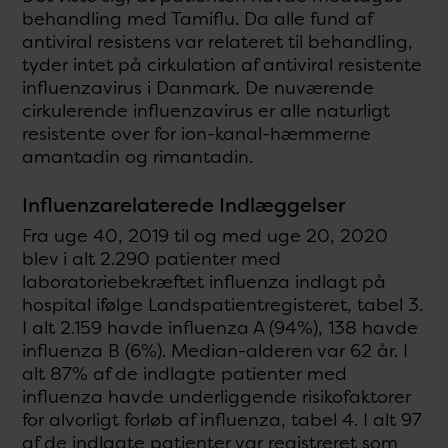
behandling med Tamiflu. Da alle fund af
antiviral resistens var relateret til behandling,
tyder intet på cirkulation af antiviral resistente
influenzavirus i Danmark. De nuværende
cirkulerende influenzavirus er alle naturligt
resistente over for ion-kanal-hæmmerne
amantadin og rimantadin.
Influenzarelaterede Indlæggelser
Fra uge 40, 2019 til og med uge 20, 2020
blev i alt 2.290 patienter med
laboratoriebekræftet influenza indlagt på
hospital ifølge Landspatientregisteret, tabel 3.
I alt 2.159 havde influenza A (94%), 138 havde
influenza B (6%). Median-alderen var 62 år. I
alt 87% af de indlagte patienter med
influenza havde underliggende risikofaktorer
for alvorligt forløb af influenza, tabel 4. I alt 97
af de indlagte patienter var registreret som