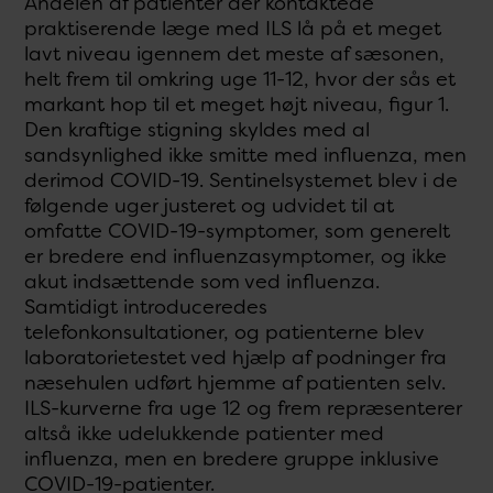
Andelen af patienter der kontaktede
praktiserende læge med ILS lå på et meget
lavt niveau igennem det meste af sæsonen,
helt frem til omkring uge 11-12, hvor der sås et
markant hop til et meget højt niveau, figur 1.
Den kraftige stigning skyldes med al
sandsynlighed ikke smitte med influenza, men
derimod COVID-19. Sentinelsystemet blev i de
følgende uger justeret og udvidet til at
omfatte COVID-19-symptomer, som generelt
er bredere end influenzasymptomer, og ikke
akut indsættende som ved influenza.
Samtidigt introduceredes
telefonkonsultationer, og patienterne blev
laboratorietestet ved hjælp af podninger fra
næsehulen udført hjemme af patienten selv.
ILS-kurverne fra uge 12 og frem repræsenterer
altså ikke udelukkende patienter med
influenza, men en bredere gruppe inklusive
COVID-19-patienter.