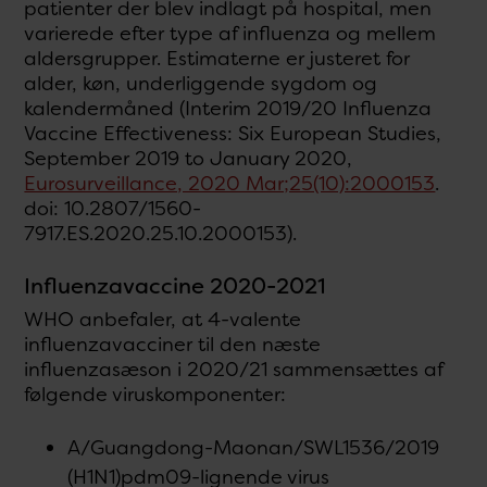
patienter der blev indlagt på hospital, men
varierede efter type af influenza og mellem
aldersgrupper. Estimaterne er justeret for
alder, køn, underliggende sygdom og
kalendermåned (Interim 2019/20 Influenza
Vaccine Effectiveness: Six European Studies,
September 2019 to January 2020,
Eurosurveillance, 2020 Mar;25(10):2000153
.
doi: 10.2807/1560-
7917.ES.2020.25.10.2000153).
Influenzavaccine 2020-2021
WHO anbefaler, at 4-valente
influenzavacciner til den næste
influenzasæson i 2020/21 sammensættes af
følgende viruskomponenter:
A/Guangdong-Maonan/SWL1536/2019
(H1N1)pdm09-lignende virus