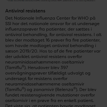
Antiviral resistens
Det Nationale Influenza Center for WHO på
SSI har det nationale ansvar for at undersøge
influenzaprøver fra patienter, der sættes i
antiviral behandling, for antiviral resistens. I alt
blev der modtaget 16 prøver fra fire patienter,
som havde modtaget antiviral behandling i
sæson 2019/20. Hos to af de fire patienter var
der udviklet antiviral resistens overfor
neuraminidasehæmmeren oseltamivir
®
(Tamiflu
). Herudover blev 397
overvågningsprøver tilfældigt udvalgt og
undersøgt for resistens overfor
neuraminidasehæmmerne oseltamivir
®
®
(Tamiflu
) og zanamivir (Relenza
). Der blev
fundet resistensgivende mutationer overfor
oseltamivir i en prøve fra en enkelt patient.
Det viste sig, at patienten havde modtaget