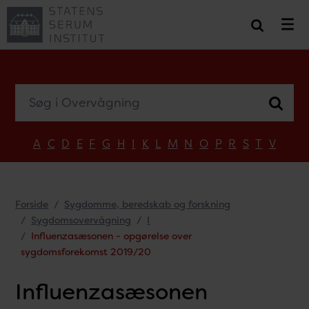
Søg i Overvågning
A
C
D
E
F
G
H
I
K
L
M
N
O
P
R
S
T
V
Forside
Sygdomme, beredskab og forskning
Sygdomsovervågning
I
Influenzasæsonen - opgørelse over
sygdomsforekomst 2019/20
Influenzasæsonen