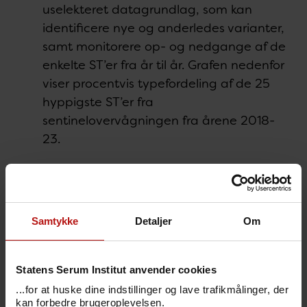
uselekteret datagrundlag, som kan
identificere nye og anderledes varianter,
samt monitorere op- og nedgange af de
enkelte ST’er fra år til år. Grafen nedenfor
viser procentvis typefordeling af de 25
hyppigste ST’er fra
sentinelovervågningen fra årene 2018-
23.
Samtykke
Detaljer
Om
Statens Serum Institut anvender cookies
...for at huske dine indstillinger og lave trafikmålinger, der
kan forbedre brugeroplevelsen.