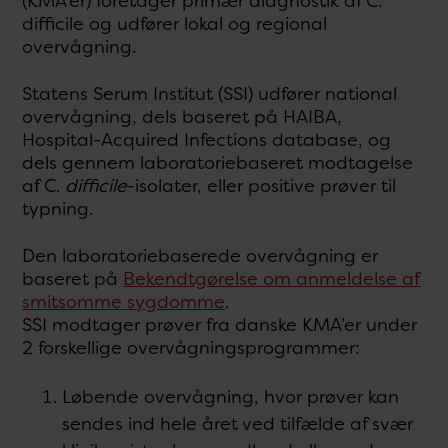
(KMA’er) foretager primær diagnostik af C.
difficile og udfører lokal og regional
overvågning.
Statens Serum Institut (SSI) udfører national
overvågning, dels baseret på HAIBA,
Hospital-Acquired Infections database, og
dels gennem laboratoriebaseret modtagelse
af C.
difficile
-isolater, eller positive prøver til
typning.
Den laboratoriebaserede overvågning er
baseret på
Bekendtgørelse om anmeldelse af
smitsomme sygdomme
.
SSI modtager prøver fra danske KMA’er under
2 forskellige overvågningsprogrammer:
Løbende overvågning, hvor prøver kan
sendes ind hele året ved tilfælde af svær