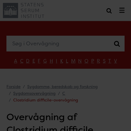
Søg i Overvågning
A
C
D
E
F
G
H
I
K
L
M
N
O
P
R
S
T
V
Forside
Sygdomme, beredskab og forskning
Sygdomsovervågning
C
Clostridium difficile-overvågning
Overvågning af
Clostridium difficile