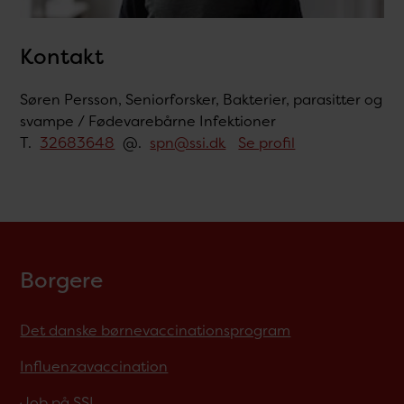
Kontakt
Søren Persson, Seniorforsker, Bakterier, parasitter og
svampe / Fødevarebårne Infektioner
T.
32683648
@.
spn@ssi.dk
Se profil
Borgere
Det danske børnevaccinationsprogram
Influenzavaccination
Job på SSI