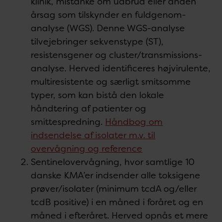
klinik, mistanke om udbrud eller anden
årsag som tilskynder en fuldgenom-
analyse (WGS). Denne WGS-analyse
tilvejebringer sekvenstype (ST),
resistensgener og cluster/transmissions-
analyse. Herved identificeres højvirulente,
multiresistente og særligt smitsomme
typer, som kan bistå den lokale
håndtering af patienter og
smittespredning.
Håndbog om
indsendelse af isolater m.v. til
overvågning og reference
Sentinelovervågning, hvor samtlige 10
danske KMA’er indsender alle toksigene
prøver/isolater (minimum tcdA og/eller
tcdB positive) i en måned i foråret og en
måned i efteråret. Herved opnås et mere