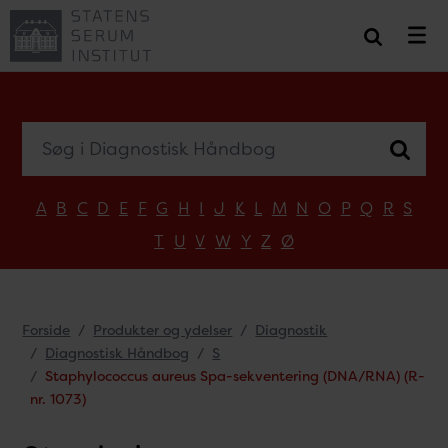
Søg i Diagnostisk Håndbog
A
B
C
D
E
F
G
H
I
J
K
L
M
N
O
P
Q
R
S
T
U
V
W
Y
Z
Ø
Forside
Produkter og ydelser
Diagnostik
Diagnostisk Håndbog
S
Staphylococcus aureus Spa-sekventering (DNA/RNA) (R-
nr. 1073)