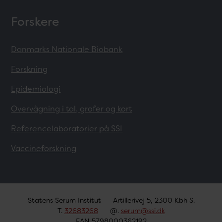
Forskere
Danmarks Nationale Biobank
Forskning
Epidemiologi
Overvågning i tal, grafer og kort
Referencelaboratorier på SSI
Vaccineforskning
Statens Serum Institut
Artillerivej 5, 2300 Kbh S.
T.
32683268
@.
serum@ssi.dk
EAN 5798000362192