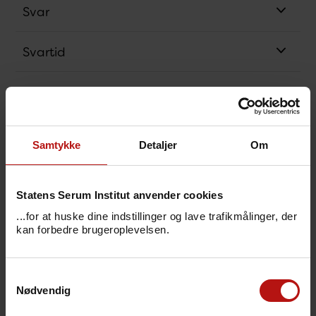
Svar
Svartid
Sensitivitet og specificitet
Analysens princip
Samtykke
Detaljer
Om
Bestillingskode
Statens Serum Institut anvender cookies
Pris
...for at huske dine indstillinger og lave trafikmålinger, der
kan forbedre brugeroplevelsen.
Henvendelse
Samtykkevalg
Nødvendig