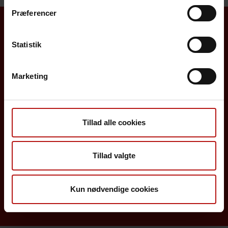
Præferencer
Borgere
Statistik
Det danske børnevaccinationsprogram
Marketing
Influenzavaccination
Job på SSI
Tillad alle cookies
Rejsevaccination
Screening for medfødte sygdomme
Tillad valgte
Sygdomsleksikon
Kun nødvendige cookies
MiBa, HAIBA og det digitale infektionsberedskab