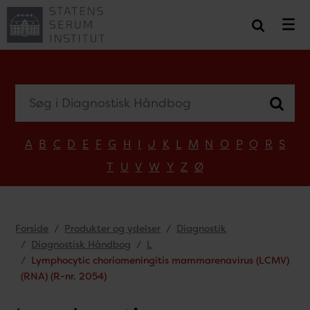
Søg i Diagnostisk Håndbog
A
B
C
D
E
F
G
H
I
J
K
L
M
N
O
P
Q
R
S
T
U
V
W
Y
Z
Ø
Forside
Produkter og ydelser
Diagnostik
Diagnostisk Håndbog
L
Lymphocytic choriomeningitis mammarenavirus (LCMV)
(RNA) (R-nr. 2054)