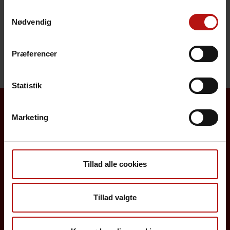
Pris
Samtykkevalg
Nødvendig
Henvendelse
Præferencer
Statistik
Marketing
Borgere
Det danske børnevaccinationsprogram
Tillad alle cookies
Influenzavaccination
Job på SSI
Tillad valgte
Rejsevaccination