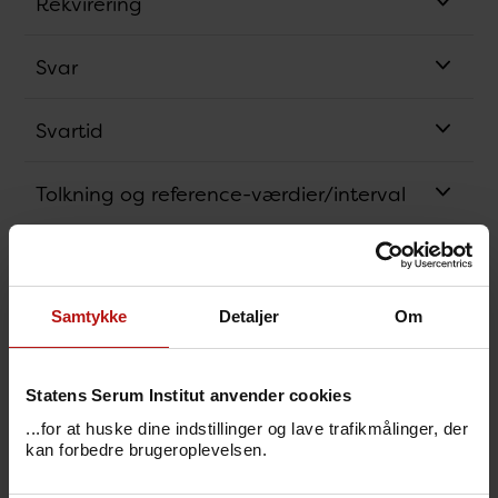
Rekvirering
Svar
Svartid
Tolkning og reference-værdier/interval
Relaterede analyser
Samtykke
Detaljer
Om
Analysens princip
Bestillingskode
Statens Serum Institut anvender cookies
...for at huske dine indstillinger og lave trafikmålinger, der
Svarkode
kan forbedre brugeroplevelsen.