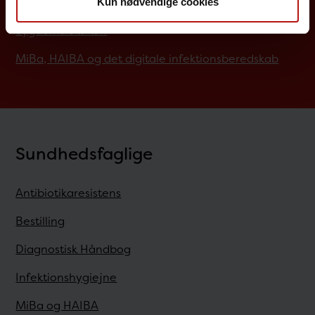
Screening for medfødte sygdomme
Kun nødvendige cookies
Sygdomsleksikon
MiBa, HAIBA og det digitale infektionsberedskab
Sundhedsfaglige
Antibiotikaresistens
Bestilling
Diagnostisk Håndbog
Infektionshygiejne
MiBa og HAIBA