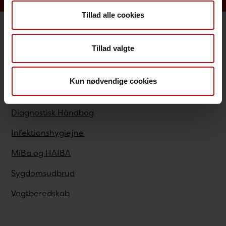
Tillad alle cookies
Sundhedsfaglige
Tillad valgte
Antibiotikaresistens
Kun nødvendige cookies
Bestilling
Diagnostisk Håndbog
Infektionshygiejne
MiBa og HAIBA
Sygdomsudbrud
Vagtberedskab