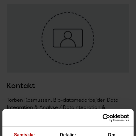
Kontakt
Torben Rasmussen, Bio-datamedarbejder, Data
Integration & Analyse / Dataintegration &
Infrastruktur
T.
32688340
@.
tbr@ssi.dk
Samtykke
Detaljer
Om