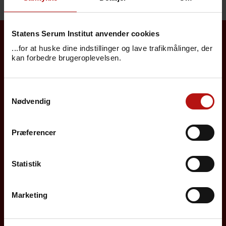
Statens Serum Institut anvender cookies
...for at huske dine indstillinger og lave trafikmålinger, der
Borgere
kan forbedre brugeroplevelsen.
Det danske børnevaccinationsprogram
Samtykkevalg
Influenzavaccination
Nødvendig
Job på SSI
Præferencer
Rejsevaccination
Screening for medfødte sygdomme
Statistik
Sygdomsleksikon
Marketing
MiBa, HAIBA og det digitale infektionsberedskab