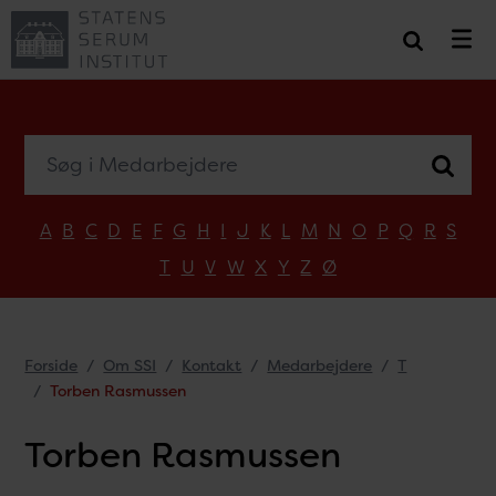
Søg i Medarbejdere
A
B
C
D
E
F
G
H
I
J
K
L
M
N
O
P
Q
R
S
T
U
V
W
X
Y
Z
Ø
Forside
Om SSI
Kontakt
Medarbejdere
T
Torben Rasmussen
Torben Rasmussen