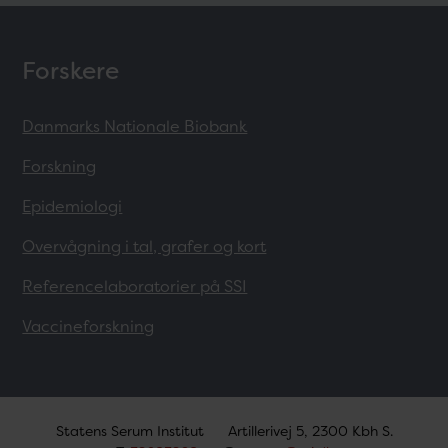
Forskere
Danmarks Nationale Biobank
Forskning
Epidemiologi
Overvågning i tal, grafer og kort
Referencelaboratorier på SSI
Vaccineforskning
Statens Serum Institut
Artillerivej 5, 2300 Kbh S.