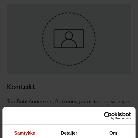
Kontakt
Tea Buhl Andersen , Bakterier, parasitter og svampe
/ Svampe & Parasitter
T.
32683276
@.
tebua@ssi.dk
Samtykke
Detaljer
Om