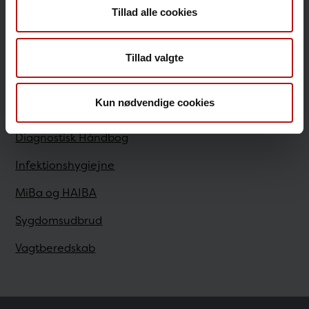
Tillad alle cookies
Sundhedsfaglige
Tillad valgte
Antibiotikaresistens
Kun nødvendige cookies
Bestilling
Diagnostisk Håndbog
Infektionshygiejne
MiBa og HAIBA
Sygdomsudbrud
Vagtberedskab