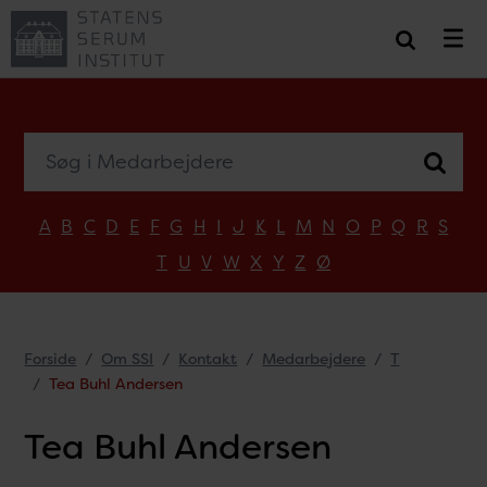
Søg i Medarbejdere
A
B
C
D
E
F
G
H
I
J
K
L
M
N
O
P
Q
R
S
T
U
V
W
X
Y
Z
Ø
Forside
Om SSI
Kontakt
Medarbejdere
T
Tea Buhl Andersen
Tea Buhl Andersen