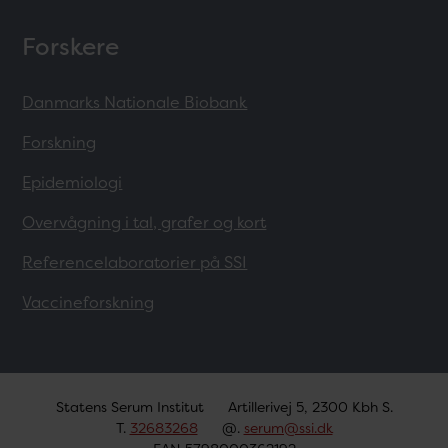
Forskere
Danmarks Nationale Biobank
Forskning
Epidemiologi
Overvågning i tal, grafer og kort
Referencelaboratorier på SSI
Vaccineforskning
Statens Serum Institut
Artillerivej 5, 2300 Kbh S.
T.
32683268
@.
serum@ssi.dk