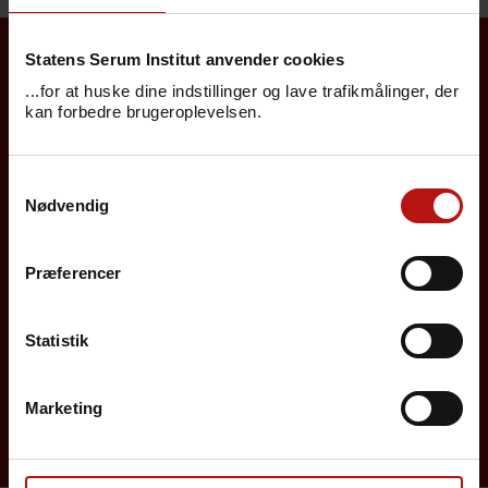
Statens Serum Institut anvender cookies
Borgere
...for at huske dine indstillinger og lave trafikmålinger, der
kan forbedre brugeroplevelsen.
Det danske børnevaccinationsprogram
Samtykkevalg
Influenzavaccination
Nødvendig
Job på SSI
Præferencer
Rejsevaccination
Screening for medfødte sygdomme
Statistik
Sygdomsleksikon
Marketing
MiBa, HAIBA og det digitale infektionsberedskab