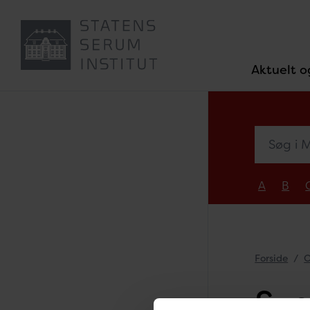
Aktuelt o
Søg i Med
A
B
Forside
O
Sus