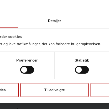
Detaljer
Kontakt
Susanne Stjernholm, Labor
nder cookies
Tarmbakteriologisk labora
nger og lave trafikmålinger, der kan forbedre brugeroplevelsen.
@.
suss@ssi.dk
Præferencer
Statistik
Sundhedsfaglige
ies
Tillad valgte
Antibiotikaresistens