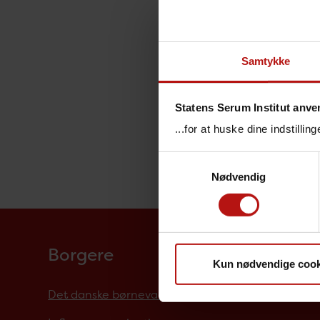
Samtykke
Statens Serum Institut anve
...for at huske dine indstilli
Samtykkevalg
Nødvendig
Borgere
Kun nødvendige cook
Det danske børnevaccinationsprogram