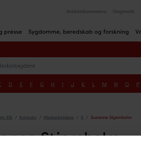
Antibiotikaresistens
Diagnostik
g presse
Sygdomme, beredskab og forskning
V
arbejdere
C
D
E
F
G
H
I
J
K
L
M
N
O
P
m SSI
Kontakt
Medarbejdere
S
Susanne Stjernholm
anne Stjernholm