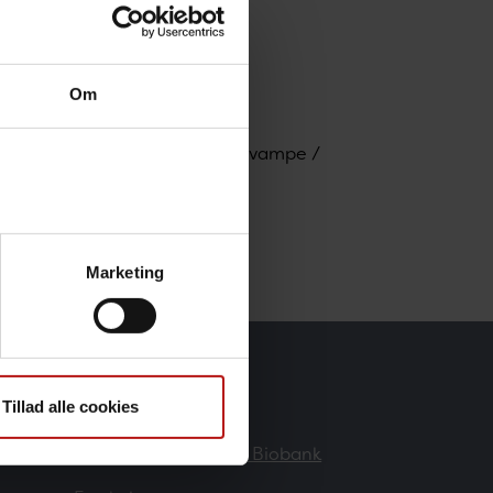
Om
ant, Bakterier, parasitter og svampe /
torium
Marketing
Forskere
Tillad alle cookies
Danmarks Nationale Biobank