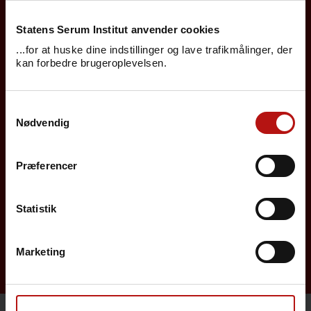
Statens Serum Institut anvender cookies
Borgere
...for at huske dine indstillinger og lave trafikmålinger, der
kan forbedre brugeroplevelsen.
Det danske børnevaccinationsprogram
Influenzavaccination
Samtykkevalg
Nødvendig
Job på SSI
Rejsevaccination
Præferencer
Screening for medfødte sygdomme
Statistik
Sygdomsleksikon
MiBa, HAIBA og det digitale infektionsberedskab
Marketing