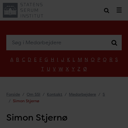
Søg i Medarbejdere
A
B
C
D
E
F
G
H
I
J
K
L
M
N
O
P
Q
R
S
T
U
V
W
X
Y
Z
Ø
Forside
Om SSI
Kontakt
Medarbejdere
S
Simon Stjernø
Simon Stjernø