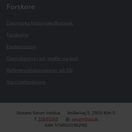
Forskere
Danmarks Nationale Biobank
Forskning
Epidemiologi
Overvågning i tal, grafer og kort
Referencelaboratorier på SSI
Vaccineforskning
Statens Serum Institut
Artillerivej 5, 2300 Kbh S.
T.
32683268
@.
serum@ssi.dk
EAN 5798000362192