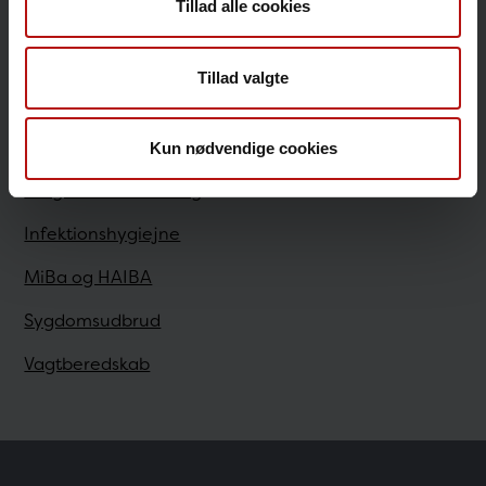
Tillad alle cookies
Sundhedsfaglige
Tillad valgte
Antibiotikaresistens
Bestilling
Kun nødvendige cookies
Diagnostisk Håndbog
Infektionshygiejne
MiBa og HAIBA
Sygdomsudbrud
Vagtberedskab