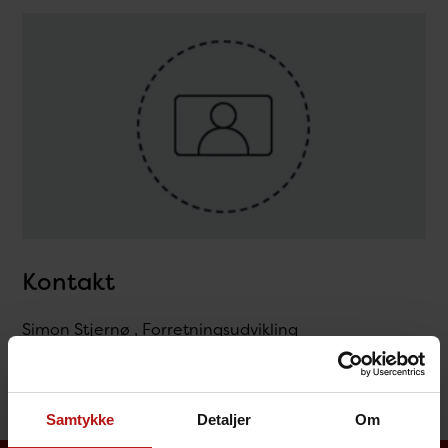
Kontakt
Simon Stjernø , Forretningsudvikling
T.
32683169
@.
simst@ssi.dk
Samtykke
Detaljer
Om